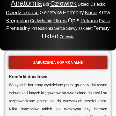
Anatomia
Człowiek
Ból
Dzieci
Dziecko
Genetyka
Hormony
Krew
Dziedziczność
Kości
Opis
Kręgosłup
Okres
Pokarm
Oddychanie
Praca
Prenatalny
Tematy
Przedsionki
Serce
Stawy
szkielet
Układ
Zdrowie
ZABURZENIA HORMONALNE
Komórki docelowe
Wszystkie hormony wydzielane przez gruczoły dokrewne
człowieka i innych kręgowców sa wydzielane do krwi i są
rozprowadzane przez nią do wszystkich części ciała.
Kilka hormonów takich jak tyroksyna czy hormon