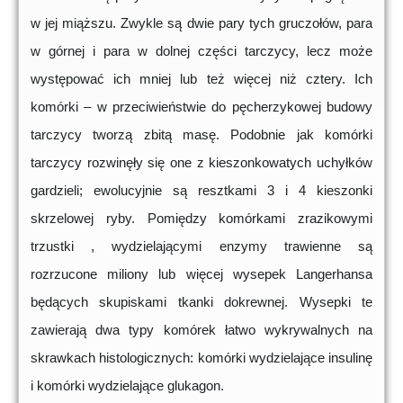
w jej miąższu. Zwykle są dwie pary tych gruczołów, para
w górnej i para w dolnej części tarczycy, lecz może
występować ich mniej lub też więcej niż cztery. Ich
komórki – w przeciwieństwie do pęcherzykowej budowy
tarczycy tworzą zbitą masę. Podobnie jak komórki
tarczycy rozwinęły się one z kieszonkowatych uchyłków
gardzieli; ewolucyjnie są resztkami 3 i 4 kieszonki
skrzelowej ryby. Pomiędzy komórkami zrazikowymi
trzustki , wydzielającymi enzymy trawienne są
rozrzucone miliony lub więcej wysepek Langerhansa
będących skupiskami tkanki dokrewnej. Wysepki te
zawierają dwa typy komórek łatwo wykrywalnych na
skrawkach histologicznych: komórki wydzielające insulinę
i komórki wydzielające glukagon.