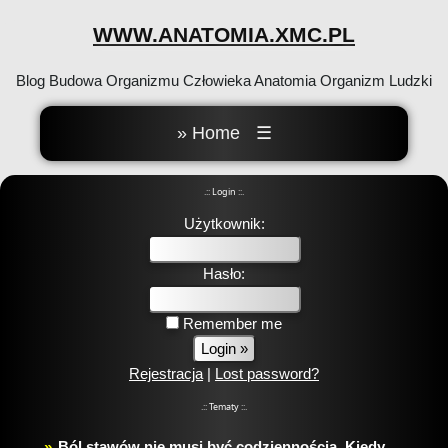
WWW.ANATOMIA.XMC.PL
Blog Budowa Organizmu Człowieka Anatomia Organizm Ludzki
» Home
☰
.:: Login ::.
Użytkownik:
Hasło:
Remember me
Rejestracja
|
Lost password?
.:: Tematy ::.
Ból stawów nie musi być codziennością. Kiedy