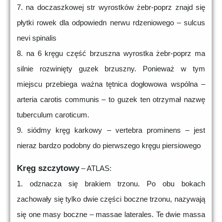
7. na doczaszkowej str wyrostków żebr-poprz znajd się
płytki rowek dla odpowiedn nerwu rdzeniowego – sulcus
nevi spinalis
8. na 6 kręgu część brzuszna wyrostka żebr-poprz ma
silnie rozwinięty guzek brzuszny. Ponieważ w tym
miejscu przebiega ważna tętnica dogłowowa wspólna –
arteria carotis communis – to guzek ten otrzymał nazwę
tuberculum caroticum.
9. siódmy kręg karkowy – vertebra prominens – jest
nieraz bardzo podobny do pierwszego kręgu piersiowego
Kręg szczytowy
– ATLAS:
1. odznacza się brakiem trzonu. Po obu bokach
zachowały się tylko dwie części boczne trzonu, nazywają
się one masy boczne – massae laterales. Te dwie massa