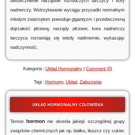
uwstecznienie narządów rozrodczych tarczycy i kory
nadnerczy. Wstrzykiwanie wyciągu przysadki normalnym
młodym zwierzętom powoduje gigantyzm i przedwczesną
dojrzałość płciową; narządy płciowe, kora nadnerczy
tarczyca rozrastają się wtedy nadmiernie, wykazując
nadczynność.
Kategoria :
Układ Hormonalny
|
Comment (0)
Tagi :
Hormony
,
Układ
,
Zaburzenia
UKŁAD HORMONALNY CZŁOWIEKA
hormon
Termin
nie określa jakiejś szczególnej grupy
związków chemicznych jak np. białko, tłuszcz czy cukier.