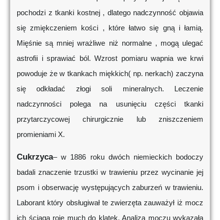
pochodzi z tkanki kostnej , dlatego nadczynność objawia
się zmiękczeniem kości , które łatwo się gną i łamią.
Mięśnie są mniej wrażliwe niż normalne , mogą ulegać
astrofii i sprawiać ból. Wzrost pomiaru wapnia we krwi
powoduje że w tkankach miękkich( np. nerkach) zaczyna
się odkładać złogi soli mineralnych. Leczenie
nadczynności polega na usunięciu części tkanki
przytarczycowej chirurgicznie lub zniszczeniem
promieniami X.
Cukrzyca
– w 1886 roku dwóch niemieckich bodoczy
badali znaczenie trzustki w trawieniu przez wycinanie jej
psom i obserwację występujących zaburzeń w trawieniu.
Laborant który obsługiwał te zwierzęta zauważył iż mocz
ich ściąga roje much do klatek. Analiza moczu wykazała