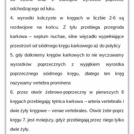
odchodzącego od łuku.
4. wyrostki kolczyste w kręgach w liczbie 2-6 są
rozdwojone na końcu. Z tyłu przebiega przegroda
karkowa – septum nuchae, silne więzadło wypełniające
przestrzeń od siódmego kręgu karkowego aż do potylicy
5. gdy dotkniemy kręgów karkowych to nie wyczuwamy
wyrostków poprzecznych z wyjątkiem wyrostka
poprzecznego siódmego kręgu, dlatego ten kręg
nazywamy vertebra prominens
6. przez otwór żebrowo-poprzeczny w pierwszych 6
kręgach przebiegają: tętnica karkowa – arteria vertebralis i
dwie żyły kręgowe – venae vertebrales. Otwór żebr-poprz
kręgu 7. jest mniejszy, gdyż przebiegają przez niego tylko
dwie żyły.