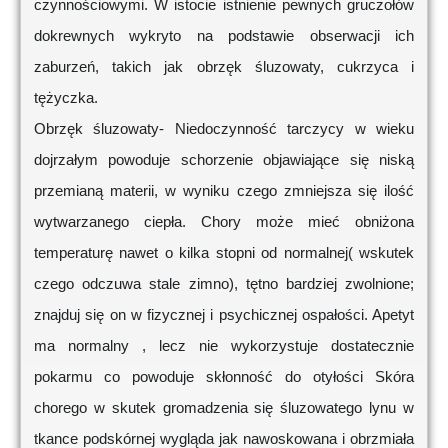
czynnościowymi. W istocie istnienie pewnych gruczołów
dokrewnych wykryto na podstawie obserwacji ich
zaburzeń, takich jak obrzęk śluzowaty, cukrzyca i
tężyczka.
Obrzęk śluzowaty- Niedoczynność tarczycy w wieku
dojrzałym powoduje schorzenie objawiające się niską
przemianą materii, w wyniku czego zmniejsza się ilość
wytwarzanego ciepła. Chory może mieć obniżona
temperaturę nawet o kilka stopni od normalnej( wskutek
czego odczuwa stale zimno), tętno bardziej zwolnione;
znajduj się on w fizycznej i psychicznej ospałości. Apetyt
ma normalny , lecz nie wykorzystuje dostatecznie
pokarmu co powoduje skłonność do otyłości Skóra
chorego w skutek gromadzenia się śluzowatego lynu w
tkance podskórnej wygląda jak nawoskowana i obrzmiała