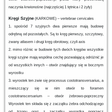
naczynia krwionośne (najczęściej 1 tętnica i 2 żyły)
Kręgi Szyjne
(KARKOWE) – vertebrae cervicales
1. spośród 7 szyjnych dwa pierwsze mają budowę
odrębną od pozostałych. Są to kręg pierwszy, szczytowy,
zwany atlasem i drugi kręg obrotowy, czyli axis
2. mimo różnic w budowie tych dwóch kręgów wszystkie
kręgi szyjne mają wspólna cechę pozwalającą odróżnić je
od wszystkich innych – otwór znajdujący się w bocznym
wyrostku
3. wyrostek ten zwie się processus costotransversarius, a
mieszczący się w nim otwór to foramen
costotranscersarium – otwór żebrowo-poprzeczny
Wyrostek ten składa się z zaczątku żebra odchodzącego
od trzonu oraz z zaczątku wyrostka poprzecz