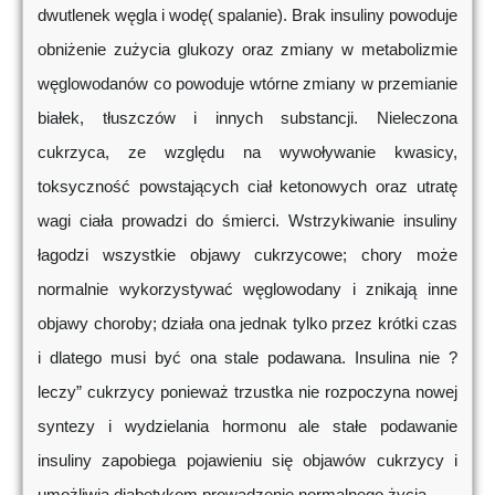
dwutlenek węgla i wodę( spalanie). Brak insuliny powoduje
obniżenie zużycia glukozy oraz zmiany w metabolizmie
węglowodanów co powoduje wtórne zmiany w przemianie
białek, tłuszczów i innych substancji. Nieleczona
cukrzyca, ze względu na wywoływanie kwasicy,
toksyczność powstających ciał ketonowych oraz utratę
wagi ciała prowadzi do śmierci. Wstrzykiwanie insuliny
łagodzi wszystkie objawy cukrzycowe; chory może
normalnie wykorzystywać węglowodany i znikają inne
objawy choroby; działa ona jednak tylko przez krótki czas
i dlatego musi być ona stale podawana. Insulina nie ?
leczy” cukrzycy ponieważ trzustka nie rozpoczyna nowej
syntezy i wydzielania hormonu ale stałe podawanie
insuliny zapobiega pojawieniu się objawów cukrzycy i
umożliwia diabetykom prowadzenie normalnego życia.