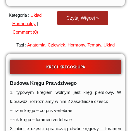
Kategoria :
Układ
Czytaj Więcej »
Hormonalny
|
Comment (0)
Tagi :
Anatomia
,
Człowiek
,
Hormony
,
Tematy
,
Układ
KRĘGI KRĘGOSŁUPA
Budowa Kręgu Prawdziwego
1. typowym kręgiem wolnym jest kręg piersiowy. W
k.prawdz. rozróżniamy w nim 2 zasadnicze części:
– trzon kręgu – corpus vertebrae
– łuk kręgu – foramen vertebrale
2. obie te części ograniczają otwór kręgowy – foramen