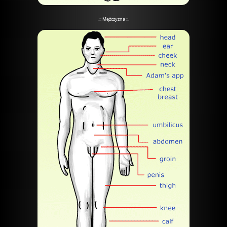
.:: Mężczyzna ::.