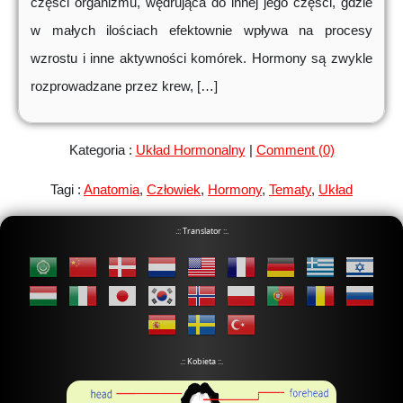
części organizmu, wędrująca do innej jego części, gdzie
w małych ilościach efektownie wpływa na procesy
wzrostu i inne aktywności komórek. Hormony są zwykle
rozprowadzane przez krew, […]
Kategoria :
Układ Hormonalny
|
Comment (0)
Tagi :
Anatomia
,
Człowiek
,
Hormony
,
Tematy
,
Układ
.:: Translator ::.
.:: Kobieta ::.