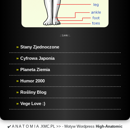
.:: Linki ::.
Stany Zjednoczone
Cyfrowa Japonia
Planeta Ziemia
Humor 2000
Rośliny Blog
Vege Love :)
✔️ A N A T O M I A .XMC.PL >> - Motyw Wordpress
High-Anatomic