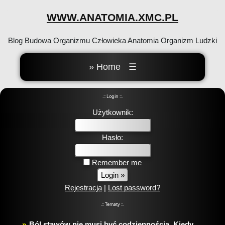
WWW.ANATOMIA.XMC.PL
Blog Budowa Organizmu Człowieka Anatomia Organizm Ludzki
» Home
☰
.:: Login ::.
Użytkownik:
Hasło:
Remember me
Rejestracja
|
Lost password?
.:: Tematy ::.
Ból stawów nie musi być codziennością. Kiedy