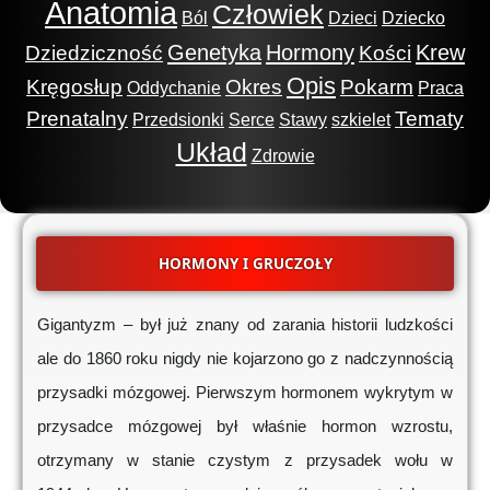
Anatomia
Człowiek
Ból
Dzieci
Dziecko
Genetyka
Hormony
Krew
Dziedziczność
Kości
Opis
Kręgosłup
Okres
Pokarm
Oddychanie
Praca
Prenatalny
Tematy
Przedsionki
Serce
Stawy
szkielet
Układ
Zdrowie
HORMONY I GRUCZOŁY
Gigantyzm – był już znany od zarania historii ludzkości
ale do 1860 roku nigdy nie kojarzono go z nadczynnością
przysadki mózgowej. Pierwszym hormonem wykrytym w
przysadce mózgowej był właśnie hormon wzrostu,
otrzymany w stanie czystym z przysadek wołu w