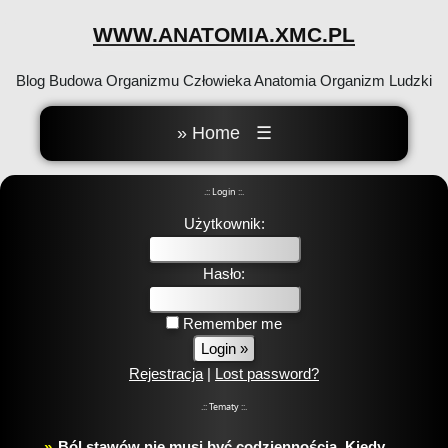
WWW.ANATOMIA.XMC.PL
Blog Budowa Organizmu Człowieka Anatomia Organizm Ludzki
» Home
☰
.:: Login ::.
Użytkownik:
Hasło:
Remember me
Rejestracja
|
Lost password?
.:: Tematy ::.
Ból stawów nie musi być codziennością. Kiedy