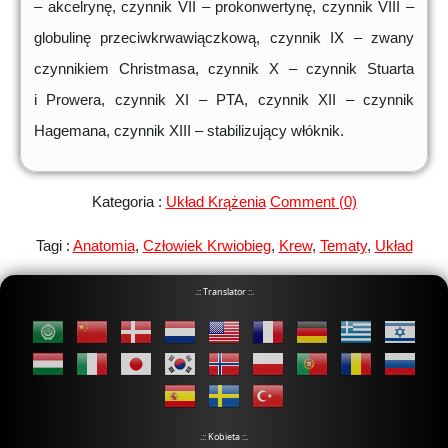
– akcelrynę, czynnik VII – prokonwertynę, czynnik VIII –
globulinę przeciwkrwawiączkową, czynnik IX – zwany
czynnikiem Christmasa, czynnik X – czynnik Stuarta
i Prowera, czynnik XI – PTA, czynnik XII – czynnik
Hagemana, czynnik XIII – stabilizujący włóknik.
Kategoria :
Układ Krążenia
Comment (0)
Tagi :
Anatomia
,
Człowiek Krwiobieg
,
Krew
,
Tematy
,
Układ
.:: Translator ::.
.:: Kobieta ::.