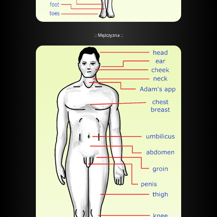
.:: Mężczyzna ::.