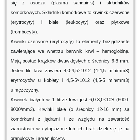
się z osocza (plasma sanguinis) i składników
komórkowych. Składniki komórkowe to krwinki: czerwone
(erytrocyty) i białe (leukocyty) oraz płytkowe
(trombocyty).
Krwinki czerwone (erytrocyty) to elementy bezjądrzaste
zawierające we wnętrzu barwnik krwi – hemoglobinę.
Mają postać krążków dwuwklęsłych o średnicy 6-8 mm.
Jeden litr krwi zawiera 4,0-4,5×1012 (4-4,5 mln/mm3)
erytrocytów u kobiety i 4,5-5×1012 (4,5-5 mln/mm3)
u mężczyzny.
Krwinek białych w 1 litrze krwi jest 6,0-8,0×109 (6000-
8000/mm3). Krwinki białe (o średnicy 12-16 mm) są
komórkami z jądrami i ze względu na zawartość
ziarnistości w cytoplazmie lub ich brak dzieli się je na
granulocyty i agranulocyty.