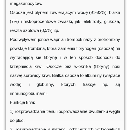
megakariocytów.
Osocze jest płynem zawierającym wodę (91-92%), białka
(7%) i niskoprocentowe związki, jak: elektrolity, glukoza,
reszta azotowa (0,9%) itp.
Pod wpływem jonów wapnia i trombokinazy z protrombiny
powstaje trombina, która zamienia fibrynogen (osocza) na
wytrącającą się fibrynę i w ten sposób dochodzi do
krzepnięcia krwi. Osocze bez włóknika (fibryny) nosi
nazwę surowicy krwi. Białka osocza to albuminy (wiążące
wodę) i globuliny, których frakcje np. są
immunoglobulinami.
Funkcje krwi:
1) rozprowadzanie tlenu i odprowadzanie dwutlenku węgla
do płuc,
2) rozprowadzanie substancji odżywczych wchłoniętych