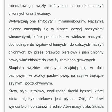
robaczkowego, węzły limfatyczne na drodze naczyń
chłonnych oraz śledziony.
Wytwarzają one limfocyty i immunoglobuliny. Naczynia
chłonne zaczynają się w tkance łącznej naczyniami
włosowatymi, które przechodzą w większe naczynia,
dochodzące do węzłów chłonnych i do dalszych naczyń
chłonnych, by przez przewód piersiowy i pień chłonny
prawy wlać chłonkę do krwi żył ramienno-głowowych.
Skupiska węzłów chłonnych znajdują się w dole
pachowym, w okolicy pachwinowej, na szyi w trójkącie
szyjnym i podżuchwowym.
Krew, płyn ustrojowy, czyli rodzaj tkanki łącznej, której
istota międzykomórkowa jest płynna. Objętość krwi
wynosi 5-6 l, co stanowi średnio 7,5% masy ciała. Składa