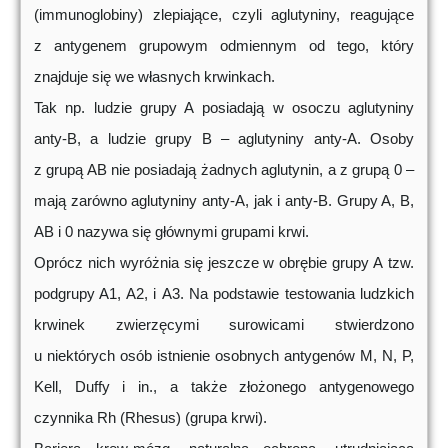
(immunoglobiny) zlepiające, czyli aglutyniny, reagujące
z antygenem grupowym odmiennym od tego, który
znajduje się we własnych krwinkach.
Tak np. ludzie grupy A posiadają w osoczu aglutyniny
anty-B, a ludzie grupy B – aglutyniny anty-A. Osoby
z grupą AB nie posiadają żadnych aglutynin, a z grupą 0 –
mają zarówno aglutyniny anty-A, jak i anty-B. Grupy A, B,
AB i 0 nazywa się głównymi grupami krwi.
Oprócz nich wyróżnia się jeszcze w obrębie grupy A tzw.
podgrupy A1, A2, i A3. Na podstawie testowania ludzkich
krwinek zwierzęcymi surowicami stwierdzono
u niektórych osób istnienie osobnych antygenów M, N, P,
Kell, Duffy i in., a także złożonego antygenowego
czynnika Rh (Rhesus) (grupa krwi).