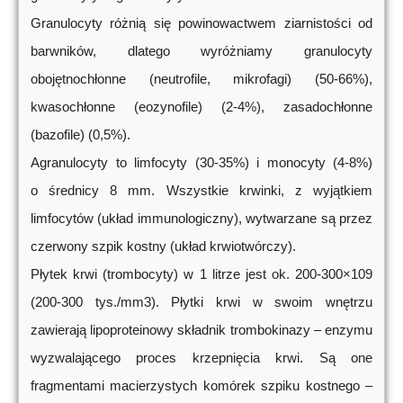
Granulocyty różnią się powinowactwem ziarnistości od
barwników, dlatego wyróżniamy granulocyty
obojętnochłonne (neutrofile, mikrofagi) (50-66%),
kwasochłonne (eozynofile) (2-4%), zasadochłonne
(bazofile) (0,5%).
Agranulocyty to limfocyty (30-35%) i monocyty (4-8%)
o średnicy 8 mm. Wszystkie krwinki, z wyjątkiem
limfocytów (układ immunologiczny), wytwarzane są przez
czerwony szpik kostny (układ krwiotwórczy).
Płytek krwi (trombocyty) w 1 litrze jest ok. 200-300×109
(200-300 tys./mm3). Płytki krwi w swoim wnętrzu
zawierają lipoproteinowy składnik trombokinazy – enzymu
wyzwalającego proces krzepnięcia krwi. Są one
fragmentami macierzystych komórek szpiku kostnego –