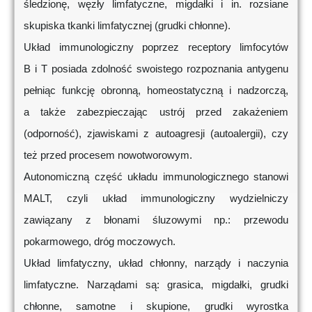
śledzionę, węzły limfatyczne, migdałki i in. rozsiane
skupiska tkanki limfatycznej (grudki chłonne).
Układ immunologiczny poprzez receptory limfocytów
B i T posiada zdolność swoistego rozpoznania antygenu
pełniąc funkcję obronną, homeostatyczną i nadzorczą,
a także zabezpieczając ustrój przed zakażeniem
(odporność), zjawiskami z autoagresji (autoalergii), czy
też przed procesem nowotworowym.
Autonomiczną część układu immunologicznego stanowi
MALT, czyli układ immunologiczny wydzielniczy
zawiązany z błonami śluzowymi np.: przewodu
pokarmowego, dróg moczowych.
Układ limfatyczny, układ chłonny, narządy i naczynia
limfatyczne. Narządami są: grasica, migdałki, grudki
chłonne, samotne i skupione, grudki wyrostka