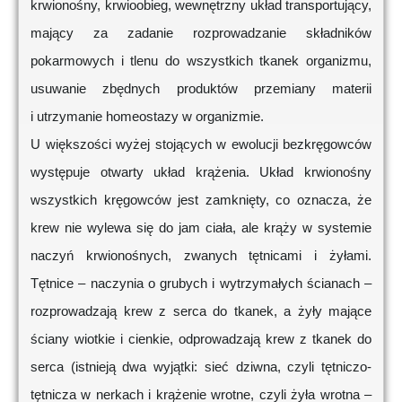
krwionośny, krwioobieg, wewnętrzny układ transportujący,
mający za zadanie rozprowadzanie składników
pokarmowych i tlenu do wszystkich tkanek organizmu,
usuwanie zbędnych produktów przemiany materii
i utrzymanie homeostazy w organizmie.
U większości wyżej stojących w ewolucji bezkręgowców
występuje otwarty układ krążenia. Układ krwionośny
wszystkich kręgowców jest zamknięty, co oznacza, że
krew nie wylewa się do jam ciała, ale krąży w systemie
naczyń krwionośnych, zwanych tętnicami i żyłami.
Tętnice – naczynia o grubych i wytrzymałych ścianach –
rozprowadzają krew z serca do tkanek, a żyły mające
ściany wiotkie i cienkie, odprowadzają krew z tkanek do
serca (istnieją dwa wyjątki: sieć dziwna, czyli tętniczo-
tętnicza w nerkach i krążenie wrotne, czyli żyła wrotna –