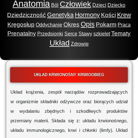
Anatomia
Człowiek
Ból
Dzieci
Dziecko
Genetyka
Hormony
Krew
Dziedziczność
Kości
Opis
Kręgosłup
Okres
Pokarm
Oddychanie
Praca
Prenatalny
Tematy
Przedsionki
Serce
Stawy
szkielet
Układ
Zdrowie
UKŁAD KRWIONOŚNY KRWIOOBIEG
Układ krążenia, zespół narządów rozprowadzających
w organizmie składniki odżywcze oraz biorących udział
w wydalaniu zbędnych i szkodliwych produktów
przemiany materii. Składa się z: układu krwionośnego,
układu immunologicznego, krwi i chłonki (limfy). Układ