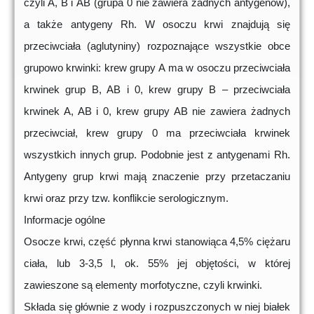
czyli A, B i AB (grupa 0 nie zawiera żadnych antygenów),
a także antygeny Rh. W osoczu krwi znajdują się
przeciwciała (aglutyniny) rozpoznające wszystkie obce
grupowo krwinki: krew grupy A ma w osoczu przeciwciała
krwinek grup B, AB i 0, krew grupy B – przeciwciała
krwinek A, AB i 0, krew grupy AB nie zawiera żadnych
przeciwciał, krew grupy 0 ma przeciwciała krwinek
wszystkich innych grup. Podobnie jest z antygenami Rh.
Antygeny grup krwi mają znaczenie przy przetaczaniu
krwi oraz przy tzw. konflikcie serologicznym.
Informacje ogólne
Osocze krwi, część płynna krwi stanowiąca 4,5% ciężaru
ciała, lub 3-3,5 l, ok. 55% jej objętości, w której
zawieszone są elementy morfotyczne, czyli krwinki.
Składa się głównie z wody i rozpuszczonych w niej białek