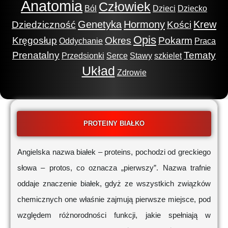
Anatomia
Człowiek
Ból
Dzieci
Dziecko
Genetyka
Hormony
Krew
Dziedziczność
Kości
Opis
Kręgosłup
Okres
Pokarm
Oddychanie
Praca
Prenatalny
Tematy
Przedsionki
Serce
Stawy
szkielet
Układ
Zdrowie
PROTEINY BIAŁKO
Angielska nazwa białek – proteins, pochodzi od greckiego
słowa – protos, co oznacza „pierwszy”. Nazwa trafnie
oddaje znaczenie białek, gdyż ze wszystkich związków
chemicznych one właśnie zajmują pierwsze miejsce, pod
względem różnorodności funkcji, jakie spełniają w