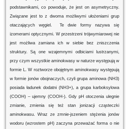
podstawnikami, co powoduje, że jest on asymetryczny.
Związane jest to z dwoma możliwymi ułożeniami grup
otaczających węgiel. Te dwie formy nazywa się
izomerami optycznymi. W przestrzeni trójwymiarowej nie
jest możliwa zamiana ich w siebie bez zniszczenia
struktury. Są one wzajemnymi odbiciami lustrzanymi,
przy czym wszystkie aminokwasy w naturze występują w
formie L. W roztworze obojętnym aminokwasy występują
w formie jonów obojnaczych, czyli grupa aminowa (NH3)
posiada ładunek dodatni (NH3+), a grupa karboksylowa
(COOH) – ujemny (COOH-). Gdy pH otoczenia ulegnie
zmianie, zmienia się też stan jonizacji cząsteczki
aminokwasu. Wraz ze zmnie-jszeniem stężenia jonów
wodoru (wzrostem pH) zaczyna przeważać forma o nie