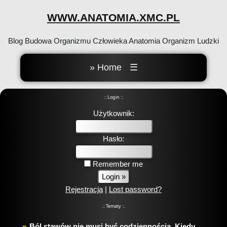
WWW.ANATOMIA.XMC.PL
Blog Budowa Organizmu Człowieka Anatomia Organizm Ludzki
» Home
☰
.:: Login ::.
Użytkownik:
Hasło:
Remember me
Rejestracja
|
Lost password?
.:: Tematy ::.
Ból stawów nie musi być codziennością. Kiedy