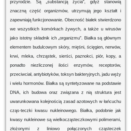
przyrodzie. Są „substancją życia”, gdyż stanowią
znaczną część organizmów, utrzymują jego kształt i
zapewniają funkcjonowanie. Obecność białek stwierdzono
we wszystkich komórkach żywych, a także u wirusów
jako istotny składnik ich „organizmu”. Białka są głównym
elementem budulcowym skóry, mięśni, ścięgien, nerwów,
krwi, mleka, chrząstek, sierści, paznokci, piór, kopy, a
ponadto niezliczonej ilości enzymów, receptorów,
przeciwciał, antybiotyków, toksyn bakteryjnych, jadu węży
i wielu hormonów. Białka są syntetyzowane na podstawie
DNA, ich budowa oraz związana z nią struktura jest
uwarunkowana kolejnością zasad azotowych w łańcuchu
cząs-teczki kwasu nukleinowego. Białka, podobnie jak
kwasy nukleinowe są wielkocząsteczkowymi polimerami,
złożonymi z liniowo połączonych cząsteczek