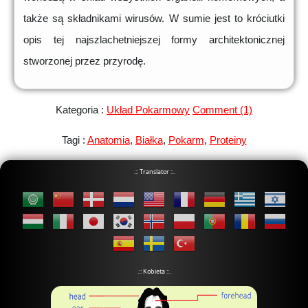
także są składnikami wirusów. W sumie jest to króciutki
opis tej najszlachetniejszej formy architektonicznej
stworzonej przez przyrodę.
Kategoria :
Układ Pokarmowy
Comment (1)
Tagi :
Anatomia
,
Białka
,
Pokarm
,
Proteiny
.:: Translator ::.
.:: Kobieta ::.