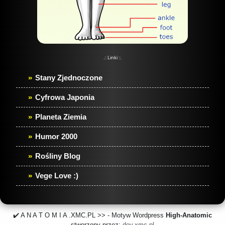
.:: Linki ::.
Stany Zjednoczone
Cyfrowa Japonia
Planeta Ziemia
Humor 2000
Rośliny Blog
Vege Love :)
✔️ A N A T O M I A .XMC.PL >> - Motyw Wordpress
High-Anatomic
stworzony przez:
dev.xmc.pl