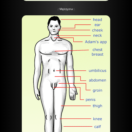
.:: Mężczyzna ::.