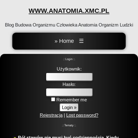
WWW.ANATOMIA.XMC.PL
Blog Budowa Organizmu Człowieka Anatomia Organizm Ludzki
» Home
☰
.:: Login ::.
Użytkownik:
Hasło:
Remember me
Rejestracja
|
Lost password?
.:: Tematy ::.
Ból stawów nie musi być codziennością. Kiedy