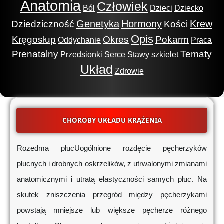
Anatomia
Człowiek
Ból
Dzieci
Dziecko
Genetyka
Hormony
Krew
Dziedziczność
Kości
Opis
Kręgosłup
Okres
Pokarm
Oddychanie
Praca
Prenatalny
Tematy
Przedsionki
Serce
Stawy
szkielet
Układ
Zdrowie
CHOROBY UKŁADU KRĄŻENIA
Rozedma płucUogólnione rozdęcie pęcherzyków
płucnych i drobnych oskrzelików, z utrwalonymi zmianami
anatomicznymi i utratą elastyczności samych płuc. Na
skutek zniszczenia przegród między pęcherzykami
powstają mniejsze lub większe pęcherze różnego