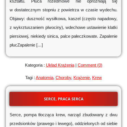
kształtu. Płuca rozedmowe nie opróżniają się
w dostatecznym stopniu z powietrza w czasie wydechu.
Objawy: duszność wysiłkowa, kaszel (często napadowy,
z wykrztuszaniem plwociny), wdechowe ustawienie klatki
piersiowej, niekiedy sinica, palce pałeczkowate. Zapalenie
płucZapalenie […]
Kategoria :
Układ Krążenia
|
Comment (0)
Tagi :
Anatomia
,
Choroby
,
Krążenie
,
Krew
SERCE, PRACA SERCA
Serce, pompa tłocząca krew, narząd zbudowany z dwu
przedsionków (prawego i lewego), oddzielonych od siebie