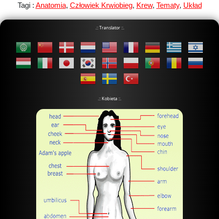
Tagi :
Anatomia
,
Człowiek Krwiobieg
,
Krew
,
Tematy
,
Układ
.:: Translator ::.
.:: Kobieta ::.