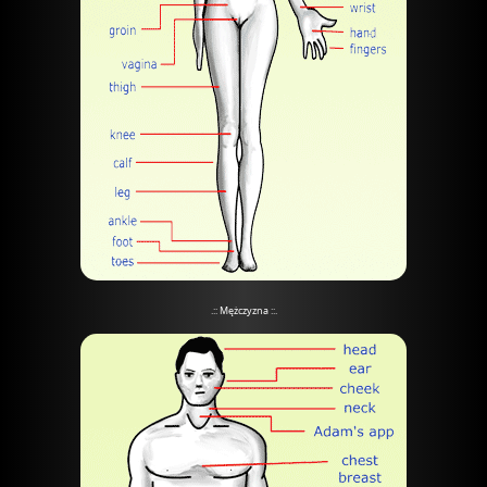
.:: Mężczyzna ::.