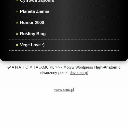
Cyfrowa Japonia
Planeta Ziemia
Humor 2000
Rośliny Blog
Vege Love :)
✔️ A N A T O M I A .XMC.PL >> - Motyw Wordpress
High-Anatomic
stworzony przez:
dev.xmc.pl
www.xmc.pl