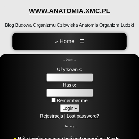
WWW.ANATOMIA.XMC.PL
Blog Budowa Organizmu Człowieka Anatomia Organizm Ludzki
» Home
☰
.:: Login ::.
Użytkownik:
Hasło:
Remember me
Rejestracja
|
Lost password?
.:: Tematy ::.
Ból stawów nie musi być codziennością. Kiedy