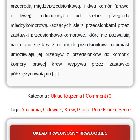
przegrodą międzyprzedsionkową, i dwu komór (prawej
i lewej), oddzielonych od siebie przegrodą
międzykomorową, łączących się z przedsionkami przez
zastawki przedsionkowo-komorowe, które nie pozwalają
na cofanie się krwi z komór do przedsionków, natomiast
umożliwiają jej przepływ z przedsionków do komór.Z
komory prawej krew wypływa przez zastawkę
półksiężycowatą do […]
Kategoria :
Układ Krążenia
|
Comment (0)
Tagi :
Anatomia
,
Człowiek
,
Krew
,
Praca
,
Przedsionki
,
Serce
UKŁAD KRWIONOŚNY KRWIOOBIEG