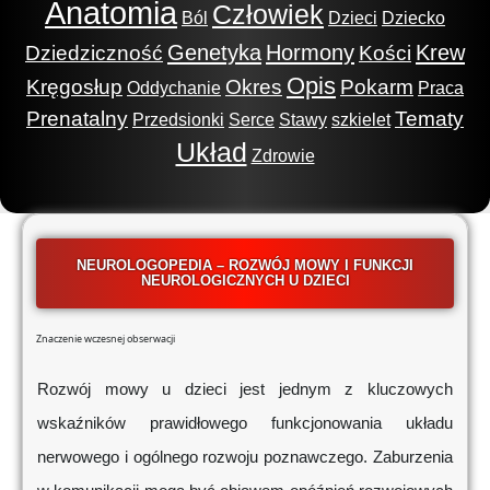
Anatomia
Człowiek
Ból
Dzieci
Dziecko
Genetyka
Hormony
Krew
Dziedziczność
Kości
Opis
Kręgosłup
Okres
Pokarm
Oddychanie
Praca
Prenatalny
Tematy
Przedsionki
Serce
Stawy
szkielet
Układ
Zdrowie
NEUROLOGOPEDIA – ROZWÓJ MOWY I FUNKCJI
NEUROLOGICZNYCH U DZIECI
Znaczenie wczesnej obserwacji
Rozwój mowy u dzieci jest jednym z kluczowych
wskaźników prawidłowego funkcjonowania układu
nerwowego i ogólnego rozwoju poznawczego. Zaburzenia