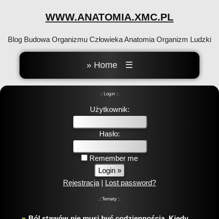
WWW.ANATOMIA.XMC.PL
Blog Budowa Organizmu Człowieka Anatomia Organizm Ludzki
» Home
☰
.:: Login ::.
Użytkownik:
Hasło:
Remember me
Rejestracja
|
Lost password?
.:: Tematy ::.
Ból stawów nie musi być codziennością. Kiedy