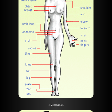
.:: Mężczyzna ::.