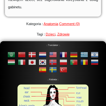
gabinetu.
Kategoria :
Anatomia
Comment (0)
Tagi :
Dzieci
,
Zdrowie
.:: Translator ::.
.:: Kobieta ::.