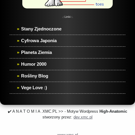
.:: Linki ::.
Stany Zjednoczone
Cyfrowa Japonia
Planeta Ziemia
Humor 2000
Rośliny Blog
Vege Love :)
✔️ A N A T O M I A .XMC.PL >> - Motyw Wordpress
High-Anatomic
stworzony przez:
dev.xmc.pl
www.xmc.pl