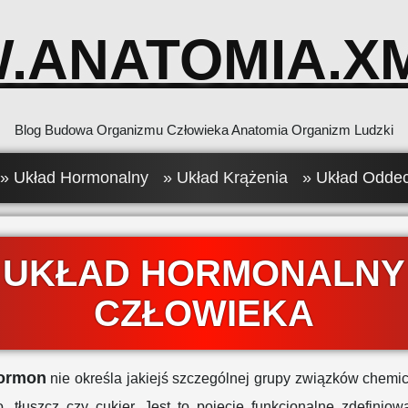
.ANATOMIA.XM
Blog Budowa Organizmu Człowieka Anatomia Organizm Ludzki
» Układ Hormonalny
» Układ Krążenia
» Układ Odde
UKŁAD HORMONALNY
CZŁOWIEKA
ormon
nie określa jakiejś szczególnej grupy związków chemi
o, tłuszcz czy cukier. Jest to pojęcie funkcjonalne zdefinio