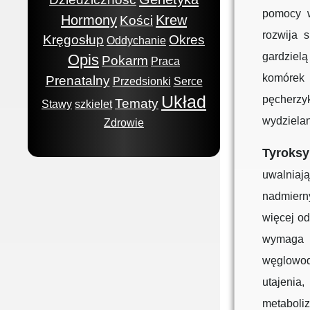
pomocy w
Hormony
Krew
Kości
rozwija 
Kręgosłup
Okres
Oddychanie
gardziel
Opis
Pokarm
Praca
komórek
Prenatalny
Przedsionki
Serce
Układ
pęcherz
Tematy
Stawy
szkielet
wydziela
Zdrowie
Tyroksy
uwalniaj
nadmiern
więcej od
wymaga a
węglowod
utajenia
metaboli