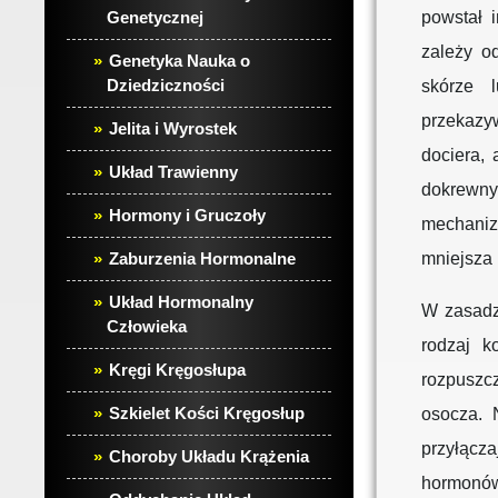
Genetycznej
powstał 
zależy o
Genetyka Nauka o
Dziedziczności
skórze 
przekazyw
Jelita i Wyrostek
dociera, 
Układ Trawienny
dokrewny
Hormony i Gruczoły
mechaniz
Zaburzenia Hormonalne
mniejsza 
Układ Hormonalny
W zasadzi
Człowieka
rodzaj k
Kręgi Kręgosłupa
rozpuszc
Szkielet Kości Kręgosłup
osocza. 
przyłącz
Choroby Układu Krążenia
hormon