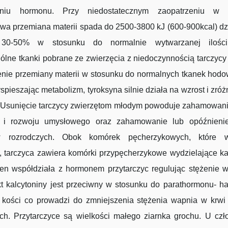
niu hormonu. Przy niedostatecznym zaopatrzeniu w t
a przemiana materii spada do 2500-3800 kJ (600-900kcal) dz
 30-50% w stosunku do normalnie wytwarzanej ilości 
lne tkanki pobrane ze zwierzęcia z niedoczynnością tarczyc
enie przemiany materii w stosunku do normalnych tkanek hodo
zyspieszając metabolizm, tyroksyna silnie działa na wzrost i zró
 Usunięcie tarczycy zwierzętom młodym powoduje zahamowani
a i rozwoju umysłowego oraz zahamowanie lub opóźnieni
w rozrodczych. Obok komórek pęcherzykowych, które wy
, tarczyca zawiera komórki przypęcherzykowe wydzielające ka
en współdziała z hormonem przytarczyc regulując stężenie 
kt kalcytoniny jest przeciwny w stosunku do parathormonu- 
ę kości co prowadzi do zmniejszenia stężenia wapnia w krwi 
ych. Przytarczyce są wielkości małego ziarnka grochu. U czł