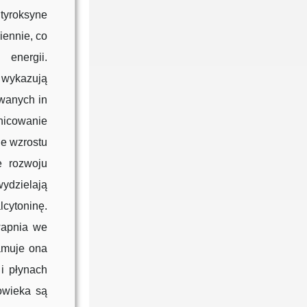
yroksyne
iennie, co
energii.
y wykazują
wanych in
żnicowanie
e wzrostu
e rozwoju
dzielają
lcytoninę.
wapnia we
hamuje ona
i płynach
owieka są