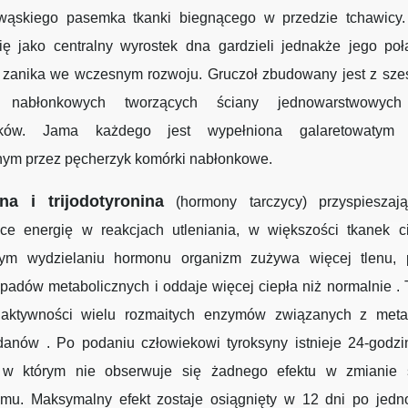
ąskiego pasemka tkanki biegnącego w przedzie tchawicy.
się jako centralny wyrostek dna gardzieli jednakże jego poł
ą zanika we wczesnym rozwoju. Gruczoł zbudowany jest z sze
 nabłonkowych tworzących ściany jednowarstwowych
yków. Jama każdego jest wypełniona galaretowatym 
nym przez pęcherzyk komórki nabłonkowe.
na i trijodotyronina
(hormony tarczycy) przyspieszaj
ące energię w reakcjach utleniania, w większości tkanek ci
ym wydzielaniu hormonu organizm zużywa więcej tlenu, 
padów metabolicznych i oddaje więcej ciepła niż normalnie .
ktywności wielu rozmaitych enzymów związanych z meta
anów . Po podaniu człowiekowi tyroksyny istnieje 24-godzi
, w którym nie obserwuje się żadnego efektu w zmianie 
zmu. Maksymalny efekt zostaje osiągnięty w 12 dni po jed