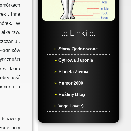
komórkach
ek , inne
mórek. W
.:: Linki ::.
ałka tzw.
zczaniu .
Stany Zjednoczone
kładników
ficzności
Cyfrowa Japonia
rwi która
Planeta Ziemia
obecność
Humor 2000
ormonu a
Rośliny Blog
Vege Love :)
 tchawicy
czone przy