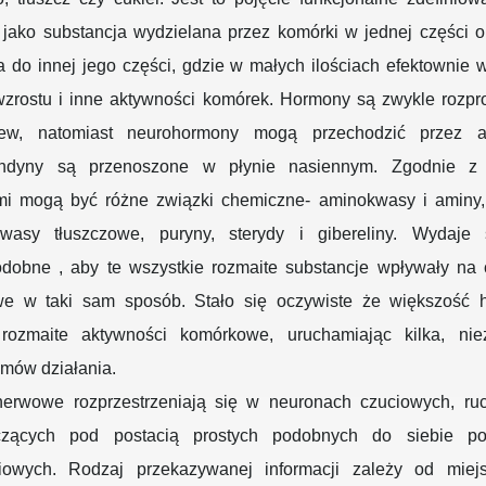
 jako substancja wydzielana przez komórki w jednej części 
 do innej jego części, gdzie w małych ilościach efektownie
wzrostu i inne aktywności komórek. Hormony są zwykle rozp
rew, natomiast neurohormony mogą przechodzić przez a
andyny są przenoszone w płynie nasiennym. Zgodnie z d
i mogą być różne związki chemiczne- aminokwasy i aminy,
kwasy tłuszczowe, puryny, sterydy i gibereliny. Wydaje
dobne , aby te wszystkie rozmaite substancje wpływały na 
e w taki sam sposób. Stało się oczywiste że większość
 rozmaite aktywności komórkowe, uruchamiając kilka, nie
mów działania.
nerwowe rozprzestrzeniają się w neuronach czuciowych, ru
czących pod postacią prostych podobnych do siebie po
iowych. Rodzaj przekazywanej informacji zależy od miej