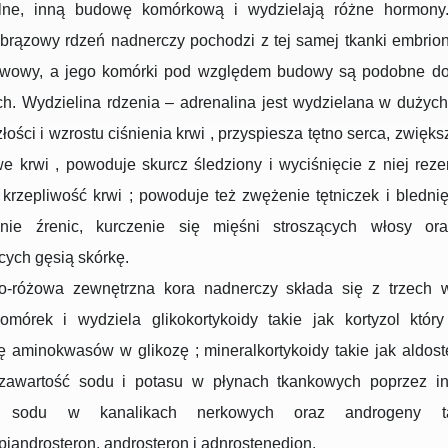
lne, inną budowę komórkową i wydzielają różne hormony
rązowy rdzeń nadnerczy pochodzi z tej samej tkanki embrion
rwowy, a jego komórki pod względem budowy są podobne d
. Wydzielina rdzenia – adrenalina jest wydzielana w dużych
złości i wzrostu ciśnienia krwi , przyspiesza tętno serca, zwięk
e krwi , powoduje skurcz śledziony i wyciśnięcie z niej reze
krzepliwość krwi ; powoduje też zwężenie tętniczek i blednię
enie źrenic, kurczenie się mięśni stroszących włosy or
ych gęsią skórkę.
łto-różowa zewnętrzna kora nadnerczy składa się z trzech 
omórek i wydziela glikokortykoidy takie jak kortyzol któr
 aminokwasów w glikozę ; mineralkortykoidy takie jak aldost
 zawartość sodu i potasu w płynach tkankowych poprzez in
ji sodu w kanalikach nerkowych oraz androgeny t
iandrosteron, androsteron i adnrostenedion.