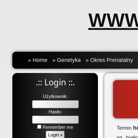
WWW
» Home
» Genetyka
» Okres Prenatalny
.:: Login ::.
Użytkownik:
Hasło:
Remember me
h
Termin
np. białk