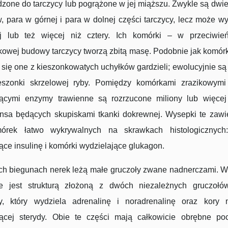
dzone do tarczycy lub pogrążone w jej miąższu. Zwykle są dwie
, para w górnej i para w dolnej części tarczycy, lecz może 
j lub też więcej niż cztery. Ich komórki – w przeciwie
owej budowy tarczycy tworzą zbitą masę. Podobnie jak komórk
 się one z kieszonkowatych uchyłków gardzieli; ewolucyjnie są
eszonki skrzelowej ryby. Pomiędzy komórkami zrazikowymi t
jącymi enzymy trawienne są rozrzucone miliony lub więce
nsa będących skupiskami tkanki dokrewnej. Wysepki te zawi
órek łatwo wykrywalnych na skrawkach histologicznych
ące insulinę i komórki wydzielające glukagon.
ch biegunach nerek leżą małe gruczoły zwane nadnerczami. W
e jest strukturą złożoną z dwóch niezależnych gruczołó
y, który wydziela adrenalinę i noradrenalinę oraz kory 
jącej sterydy. Obie te części mają całkowicie obrębne po