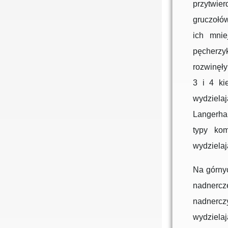
przytwier
gruczołów
ich mnie
pęcherzyk
rozwinęły
3 i 4 ki
wydziela
Langerha
typy kom
wydzielaj
Na górny
nadnercz
nadnercz
wydziela