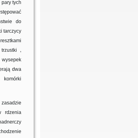
 pary tych
występować
ństwie do
i tarczycy
 resztkami
rzustki ,
j wysepek
erają dwa
: komórki
 zasadzie
w rdzenia
nadnerczy
chodzenie