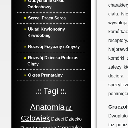
Oddychanie Układ
charakte
Oddechowy
ciała. N
Serce, Praca Serca
wywołuj
Układ Krwionośny
komórkac
Krwioobieg
receptor
Rozwój Fizyczny i Zmysły
Najprawd
Rozwój Dziecka Podczas
komórki 
Ciąży
zależy k
Okres Prenatalny
dociera
specyfic
.:: Tagi ::.
pominięci
Anatomia
Gruczoł
Ból
Dwupłato
Człowiek
Dzieci
Dziecko
tuż poniż
Genetyka
Dziedziczność