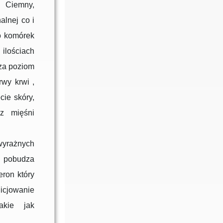
. Ciemny,
alnej co i
o komórek
 ilościach
sza poziom
rwy krwi ,
cie skóry,
az mięśni
wyrażnych
y pobudza
eron który
icjowanie
akie jak