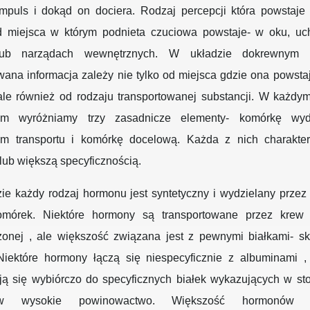
impuls i dokąd on dociera. Rodzaj percepcji która powstaj
d miejsca w którym podnieta czuciowa powstaje- w oku, uch
lub narządach wewnętrznych. W układzie dokrewnym n
ana informacja zależy nie tylko od miejsca gdzie ona powsta
ale również od rodzaju transportowanej substancji. W każdy
m wyróżniamy trzy zasadnicze elementy- komórkę wydzi
m transportu i komórkę docelową. Każda z nich charakter
lub większą specyficznością.
e każdy rodzaj hormonu jest syntetyczny i wydzielany przez
omórek. Niektóre hormony są transportowane przez krew
zonej , ale większość związana jest z pewnymi białkami- sk
Niektóre hormony łączą się niespecyficznie z albuminami ,
ają się wybiórczo do specyficznych białek wykazujących w st
ów wysokie powinowactwo. Większość hormonów w