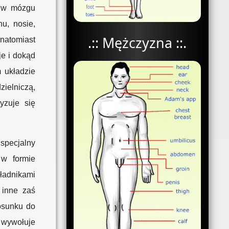
e w mózgu
u, nosie,
.:: Mężczyzna ::.
atomiast
je i dokąd
m układzie
elniczą,
yzuje się
 specjalny
 w formie
ładnikami
 inne zaś
osunku do
ywołuje