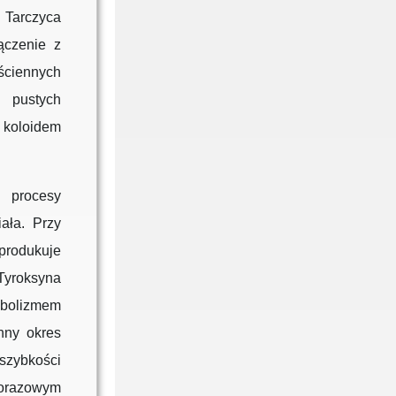
 Tarczyca
ączenie z
ściennych
 pustych
koloidem
ą procesy
ała. Przy
produkuje
 Tyroksyna
bolizmem
nny okres
szybkości
norazowym