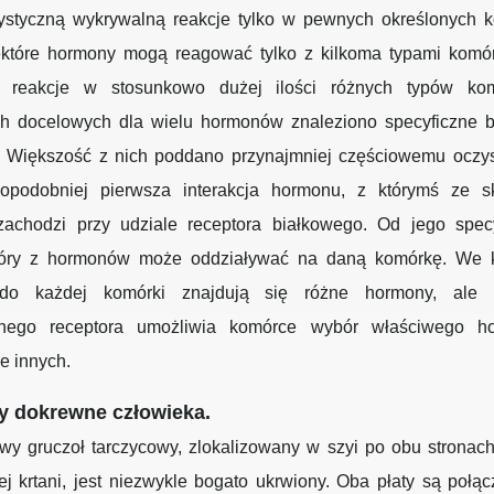
rystyczną wykrywalną reakcje tylko w pewnych określonych 
iektóre hormony mogą reagować tylko z kilkoma typami komór
ą reakcje w stosunkowo dużej ilości różnych typów ko
h docelowych dla wielu hormonów znaleziono specyficzne bi
y. Większość z nich poddano przynajmniej częściowemu oczys
opodobniej pierwsza interakcja hormonu, z którymś ze s
zachodzi przy udziale receptora białkowego. Od jego specy
tóry z hormonów może oddziaływać na daną komórkę. We k
 do każdej komórki znajdują się różne hormony, ale 
znego receptora umożliwia komórce wybór właściwego h
e innych.
y dokrewne człowieka.
wy gruczoł tarczycowy, zlokalizowany w szyi po obu stronach
ej krtani, jest niezwykle bogato ukrwiony. Oba płaty są połą