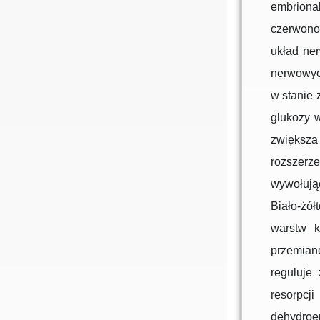
embriona
czerwonob
układ ne
nerwowych
w stanie 
glukozy w
zwiększa 
rozszerz
wywołując
Biało-żó
warstw k
przemianę
reguluje
resorpc
dehydroep