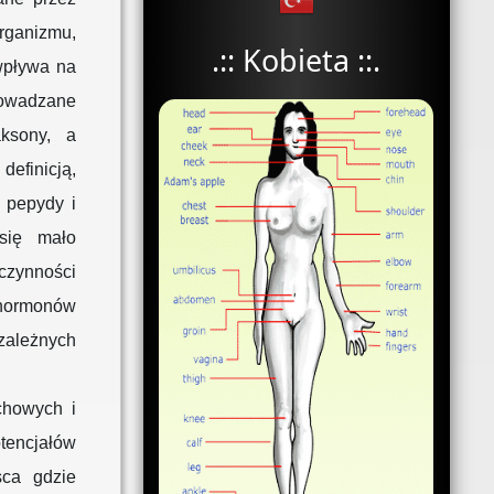
organizmu,
.:: Kobieta ::.
 wpływa na
rowadzane
ksony, a
efinicją,
 pepydy i
 się mało
czynności
 hormonów
zależnych
chowych i
tencjałów
sca gdzie