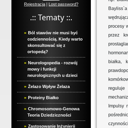
Rejestracja
|
Lost password?
Bayliss`a
.:: Tematy ::.
wędrująca
procesy 
Ból stawów nie musi być
przez k
codziennością. Kiedy warto
prostagl
skonsultować się z
ortopedą?
hormonam
białka, 
Neurologopedia - rozwój
mowy i funkcji
prawdopo
neurologicznych u dzieci
komórkow
Żelazo Wpływ Żelaza
reguluje
mechaniz
Proteiny Białko
Impulsy 
Chromosomowo-Genowa
pośredni
Teoria Dziedziczności
czynnośc
Zastosowanie Inżynierii