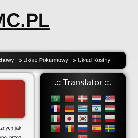
C.PL
chowy
» Układ Pokarmowy
» Układ Kostny
.:: Translator ::.
cznych jak
wane przez