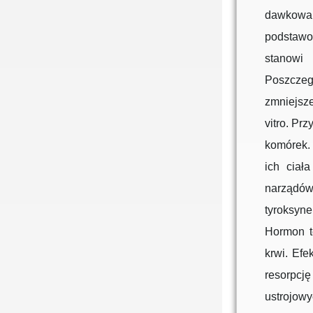
dawkowa
podstawow
stanowi
Poszczegó
zmniejsz
vitro. Pr
komórek.
ich ciał
narządó
tyroksyne
Hormon t
krwi. Efe
resorpcj
ustrojow