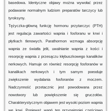
basedowa. Identyczne objawy można wywołać przez
podawanie normalnym ludziom preparatów tarczycy lub
tyroksyny.
Tężyczka-główną funkcję hormonu przytarczyc (PTH)
jest regulacja zawartości wapnia i fosforanu w krwi i
płytkach tlenowych. Parathormon wzmaga absorpcję
wapnia ze światła jelit, uwalnianie wapnia z kości i
resorpcję wapnia z przesączu kłębuszkowego kanalików
nerkowych. Hamuje on również resorpcję fosforanów w
kanalikach nerkowych i tym samym poeoduje
zwiększenie wydalania fosforanów z moczem.
Nadczynność przetacznic jest powodowana przez
nowotwory lub powiększenie się gruczołów.
Charakterystycznym objawem jest wysoki poziom wapnia
we krwi. Ponieważ wapń ten przynajmniej częściowo