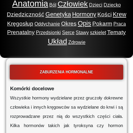
Anatomia
Człowiek
Ból
Dzieci
Dziecko
Genetyka
Hormony
Krew
Dziedziczność
Kości
Opis
Kręgosłup
Okres
Pokarm
Oddychanie
Praca
Prenatalny
Tematy
Przedsionki
Serce
Stawy
szkielet
Układ
Zdrowie
ZABURZENIA HORMONALNE
Komórki docelowe
Wszystkie hormony wydzielane przez gruczoły dokrewne
człowieka i innych kręgowców sa wydzielane do krwi i są
rozprowadzane przez nią do wszystkich części ciała.
Kilka hormonów takich jak tyroksyna czy hormon