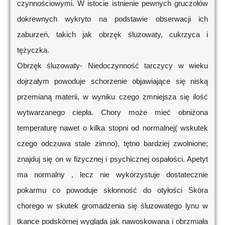
czynnościowymi. W istocie istnienie pewnych gruczołów
dokrewnych wykryto na podstawie obserwacji ich
zaburzeń, takich jak obrzęk śluzowaty, cukrzyca i
tężyczka.
Obrzęk śluzowaty- Niedoczynność tarczycy w wieku
dojrzałym powoduje schorzenie objawiające się niską
przemianą materii, w wyniku czego zmniejsza się ilość
wytwarzanego ciepła. Chory może mieć obniżona
temperaturę nawet o kilka stopni od normalnej( wskutek
czego odczuwa stale zimno), tętno bardziej zwolnione;
znajduj się on w fizycznej i psychicznej ospałości. Apetyt
ma normalny , lecz nie wykorzystuje dostatecznie
pokarmu co powoduje skłonność do otyłości Skóra
chorego w skutek gromadzenia się śluzowatego lynu w
tkance podskórnej wygląda jak nawoskowana i obrzmiała