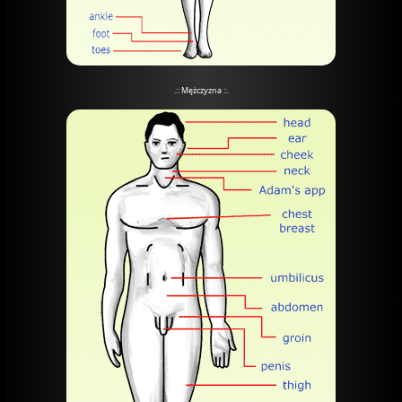
.:: Mężczyzna ::.