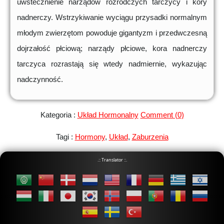
uwstecznienie narządów rozrodczych tarczycy i kory
nadnerczy. Wstrzykiwanie wyciągu przysadki normalnym
młodym zwierzętom powoduje gigantyzm i przedwczesną
dojrzałość płciową; narządy płciowe, kora nadnerczy
tarczyca rozrastają się wtedy nadmiernie, wykazując
nadczynność.
Kategoria :
Układ Hormonalny
Comment (0)
Tagi :
Hormony
,
Układ
,
Zaburzenia
.:: Translator ::.