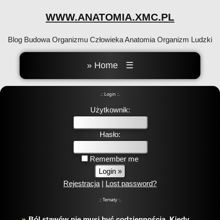
WWW.ANATOMIA.XMC.PL
Blog Budowa Organizmu Człowieka Anatomia Organizm Ludzki
» Home
☰
.:: Login ::.
Użytkownik:
Hasło:
Remember me
Rejestracja
|
Lost password?
.:: Tematy ::.
Ból stawów nie musi być codziennością. Kiedy