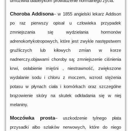
umożliwia diabetykom prowadzenie normalnego życia.
Choroba Addisona
– w 1855 angielski lekarz Addison
po raz pierwszy opisał u człowieka przypadek
zmniejszania się wydzielania hormonów
adrenokortykotropowych, które jest zwykle następstwem
gruźliczych lub kiłowych zmian w korze
nadnerczy.objawami choroby są; zmniejszenie ciśnienia
krwi, osłabienie mięśni , niestrawność, zwiększone
wydalanie sodu i chloru z moczem, wzrost stężenia
potasu w płynach ciała i komórkach oraz szczególne
brązowienie skóry na skutek odkładania się w niej
melaniny.
Moczówka prosta
– uszkodzenie tylnego płata
przysadki albo szlaków nerwowych, które do niego