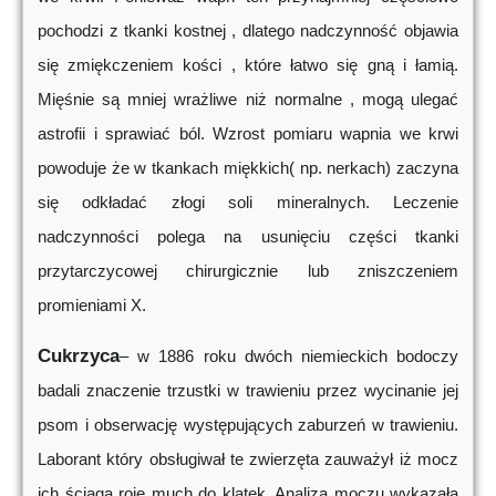
pochodzi z tkanki kostnej , dlatego nadczynność objawia
się zmiękczeniem kości , które łatwo się gną i łamią.
Mięśnie są mniej wrażliwe niż normalne , mogą ulegać
astrofii i sprawiać ból. Wzrost pomiaru wapnia we krwi
powoduje że w tkankach miękkich( np. nerkach) zaczyna
się odkładać złogi soli mineralnych. Leczenie
nadczynności polega na usunięciu części tkanki
przytarczycowej chirurgicznie lub zniszczeniem
promieniami X.
Cukrzyca
– w 1886 roku dwóch niemieckich bodoczy
badali znaczenie trzustki w trawieniu przez wycinanie jej
psom i obserwację występujących zaburzeń w trawieniu.
Laborant który obsługiwał te zwierzęta zauważył iż mocz
ich ściąga roje much do klatek. Analiza moczu wykazała