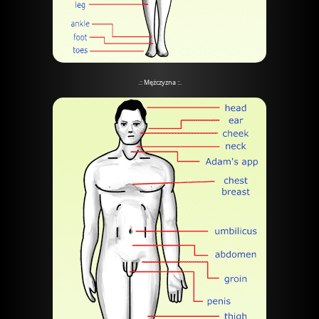
.:: Mężczyzna ::.