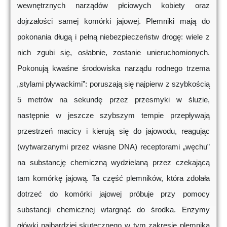
wewnętrznych narządów płciowych kobiety oraz
dojrzałości samej komórki jajowej. Plemniki mają do
pokonania długą i pełną niebezpieczeństw drogę: wiele z
nich zgubi się, osłabnie, zostanie unieruchomionych.
Pokonują kwaśne środowiska narządu rodnego trzema
„stylami pływackimi”: poruszają się najpierw z szybkością
5 metrów na sekundę przez przesmyki w śluzie,
następnie w jeszcze szybszym tempie przepływają
przestrzeń macicy i kierują się do jajowodu, reagując
(wytwarzanymi przez własne DNA) receptorami „węchu”
na substancję chemiczną wydzielaną przez czekającą
tam komórkę jajową. Ta część plemników, która zdołała
dotrzeć do komórki jajowej próbuje przy pomocy
substancji chemicznej wtargnąć do środka. Enzymy
główki najbardziej skutecznego w tym zakresie plemnika