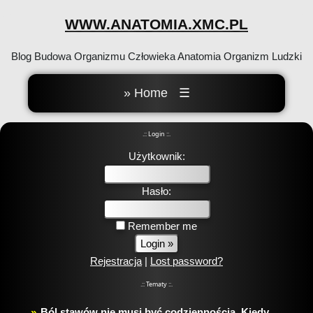
WWW.ANATOMIA.XMC.PL
Blog Budowa Organizmu Człowieka Anatomia Organizm Ludzki
» Home
☰
.:: Login ::.
Użytkownik:
Hasło:
Remember me
Rejestracja
|
Lost password?
.:: Tematy ::.
Ból stawów nie musi być codziennością. Kiedy