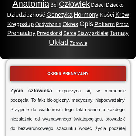
Anatomia
Człowiek
Ból
Dzieci
Dziecko
Genetyka
Hormony
Krew
Dziedziczność
Kości
Opis
Kręgosłup
Okres
Pokarm
Oddychanie
Praca
Prenatalny
Tematy
Przedsionki
Serce
Stawy
szkielet
Układ
Zdrowie
OKRES PRENATALNY
Życie człowieka
rozpoczyna się w momencie
poczęcia. To fakt biologiczny, medyczny, niepodważalny.
Przyjęcie do wiadomości tego faktu winno u każdego,
niezależnie od wyznawanego światopoglądu, prowadzić
do bezwarunkowego szacunku wobec życia poczętej