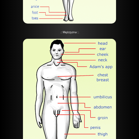
.:: Mężczyzna ::.