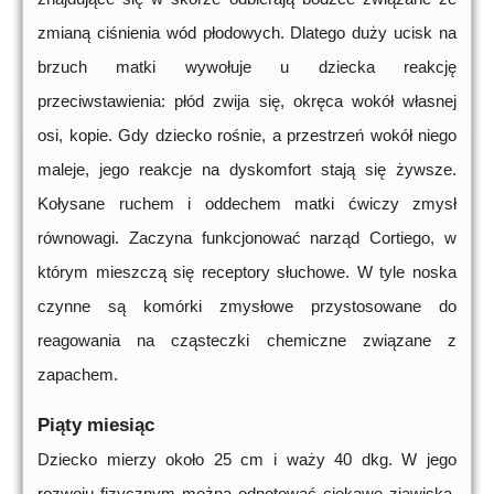
zmianą ciśnienia wód płodowych. Dlatego duży ucisk na
brzuch matki wywołuje u dziecka reakcję
przeciwstawienia: płód zwija się, okręca wokół własnej
osi, kopie. Gdy dziecko rośnie, a przestrzeń wokół niego
maleje, jego reakcje na dyskomfort stają się żywsze.
Kołysane ruchem i oddechem matki ćwiczy zmysł
równowagi. Zaczyna funkcjonować narząd Cortiego, w
którym mieszczą się receptory słuchowe. W tyle noska
czynne są komórki zmysłowe przystosowane do
reagowania na cząsteczki chemiczne związane z
zapachem.
Piąty miesiąc
Dziecko mierzy około 25 cm i waży 40 dkg. W jego
rozwoju fizycznym można odnotować ciekawe zjawiska,