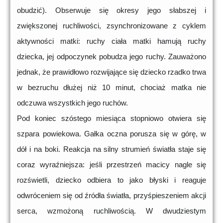
obudzić). Obserwuje się okresy jego słabszej i
zwiększonej ruchliwości, zsynchronizowane z cyklem
aktywności matki: ruchy ciała matki hamują ruchy
dziecka, jej odpoczynek pobudza jego ruchy. Zauważono
jednak, że prawidłowo rozwijające się dziecko rzadko trwa
w bezruchu dłużej niż 10 minut, chociaż matka nie
odczuwa wszystkich jego ruchów.
Pod koniec szóstego miesiąca stopniowo otwiera się
szpara powiekowa. Gałka oczna porusza się w górę, w
dół i na boki. Reakcja na silny strumień światła staje się
coraz wyraźniejsza: jeśli przestrzeń macicy nagle się
rozświetli, dziecko odbiera to jako błyski i reaguje
odwróceniem się od źródła światła, przyśpieszeniem akcji
serca, wzmożoną ruchliwością. W dwudziestym