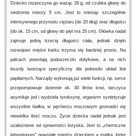
Dziecko rozpoczyna go ważąc 28 g, od czubka głowy do
siedzenia mierzy 9 cm. Jest to miesiąc szczególnie
intensywnego przyrostu ciężaru (do 20 dkg) oraz długości
(do ok. 15 cm, od głowy do pięt ma 25 cm). Główka nadal
zajmuje jedną trzecią długości ciała, jednak dzięki
rozwojowi mięśni karku trzyma się bardziej prosto. Na
palcach powstają poduszeczki dotykowe, a na nich
bruzdy tworzące specyficzny dla jednostki układ linii
papilarnych. Narządy wykonują już wiele funkcji, np. serce
przepompowuje dziennie ok. 30 litrów krwi, tarczyca
asymiluje jod i wydziela tyroksynę, organizm syntetyzuje
wszystkie białka, w pęcherzu moczowym gromadzi się
niewielka ilość moczu. Życie dziecka nadal jednak jest
uzależnione od sprawności łożyska. Jest to „chemiczne
laboratorium” powstałe między dzieckiem a matką, które