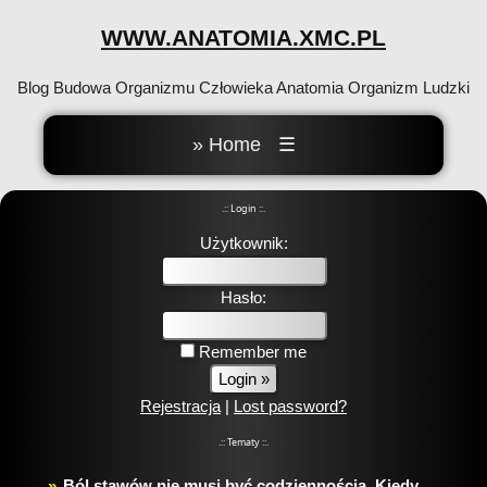
WWW.ANATOMIA.XMC.PL
Blog Budowa Organizmu Człowieka Anatomia Organizm Ludzki
» Home
☰
.:: Login ::.
Użytkownik:
Hasło:
Remember me
Rejestracja
|
Lost password?
.:: Tematy ::.
Ból stawów nie musi być codziennością. Kiedy