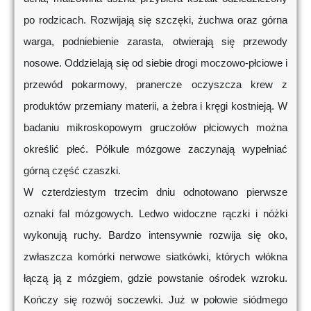
po rodzicach. Rozwijają się szczęki, żuchwa oraz górna
warga, podniebienie zarasta, otwierają się przewody
nosowe. Oddzielają się od siebie drogi moczowo-płciowe i
przewód pokarmowy, pranercze oczyszcza krew z
produktów przemiany materii, a żebra i kręgi kostnieją. W
badaniu mikroskopowym gruczołów płciowych można
określić płeć. Półkule mózgowe zaczynają wypełniać
górną część czaszki.
W czterdziestym trzecim dniu odnotowano pierwsze
oznaki fal mózgowych. Ledwo widoczne rączki i nóżki
wykonują ruchy. Bardzo intensywnie rozwija się oko,
zwłaszcza komórki nerwowe siatkówki, których włókna
łączą ją z mózgiem, gdzie powstanie ośrodek wzroku.
Kończy się rozwój soczewki. Już w połowie siódmego