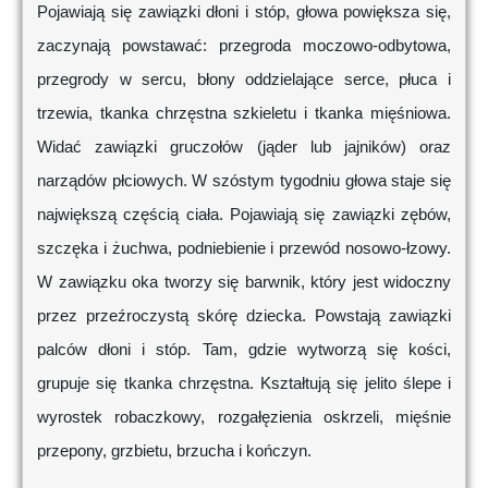
Pojawiają się zawiązki dłoni i stóp, głowa powiększa się,
zaczynają powstawać: przegroda moczowo-odbytowa,
przegrody w sercu, błony oddzielające serce, płuca i
trzewia, tkanka chrzęstna szkieletu i tkanka mięśniowa.
Widać zawiązki gruczołów (jąder lub jajników) oraz
narządów płciowych. W szóstym tygodniu głowa staje się
największą częścią ciała. Pojawiają się zawiązki zębów,
szczęka i żuchwa, podniebienie i przewód nosowo-łzowy.
W zawiązku oka tworzy się barwnik, który jest widoczny
przez przeźroczystą skórę dziecka. Powstają zawiązki
palców dłoni i stóp. Tam, gdzie wytworzą się kości,
grupuje się tkanka chrzęstna. Kształtują się jelito ślepe i
wyrostek robaczkowy, rozgałęzienia oskrzeli, mięśnie
przepony, grzbietu, brzucha i kończyn.