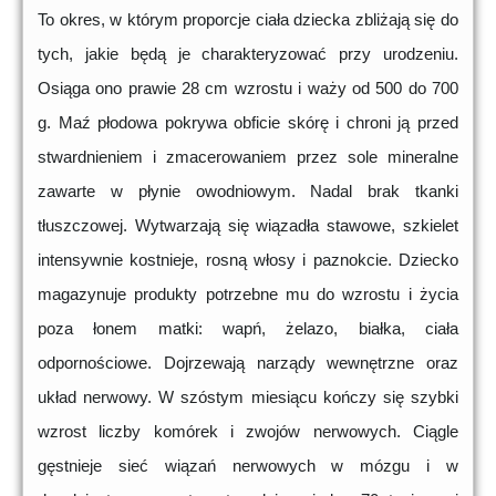
To okres, w którym proporcje ciała dziecka zbliżają się do
tych, jakie będą je charakteryzować przy urodzeniu.
Osiąga ono prawie 28 cm wzrostu i waży od 500 do 700
g. Maź płodowa pokrywa obficie skórę i chroni ją przed
stwardnieniem i zmacerowaniem przez sole mineralne
zawarte w płynie owodniowym. Nadal brak tkanki
tłuszczowej. Wytwarzają się wiązadła stawowe, szkielet
intensywnie kostnieje, rosną włosy i paznokcie. Dziecko
magazynuje produkty potrzebne mu do wzrostu i życia
poza łonem matki: wapń, żelazo, białka, ciała
odpornościowe. Dojrzewają narządy wewnętrzne oraz
układ nerwowy. W szóstym miesiącu kończy się szybki
wzrost liczby komórek i zwojów nerwowych. Ciągle
gęstnieje sieć wiązań nerwowych w mózgu i w