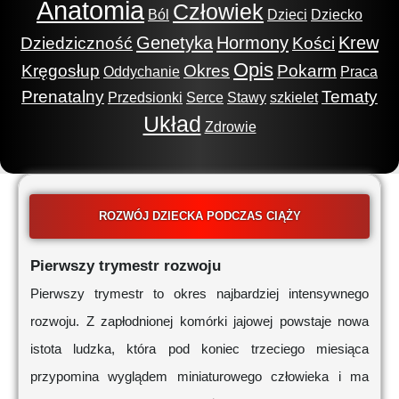
Anatomia
Człowiek
Ból
Dzieci
Dziecko
Genetyka
Hormony
Krew
Dziedziczność
Kości
Opis
Kręgosłup
Okres
Pokarm
Oddychanie
Praca
Prenatalny
Tematy
Przedsionki
Serce
Stawy
szkielet
Układ
Zdrowie
ROZWÓJ DZIECKA PODCZAS CIĄŻY
Pierwszy trymestr rozwoju
Pierwszy trymestr to okres najbardziej intensywnego
rozwoju. Z zapłodnionej komórki jajowej powstaje nowa
istota ludzka, która pod koniec trzeciego miesiąca
przypomina wyglądem miniaturowego człowieka i ma