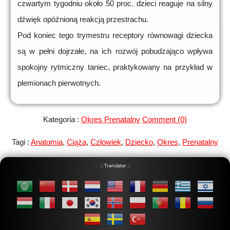
czwartym tygodniu około 50 proc. dzieci reaguje na silny
dźwięk opóźnioną reakcją przestrachu.
Pod koniec tego trymestru receptory równowagi dziecka
są w pełni dojrzałe, na ich rozwój pobudzająco wpływa
spokojny rytmiczny taniec, praktykowany na przykład w
plemionach pierwotnych.
Kategoria :
Okres Prenatalny
Comment (0)
Tagi :
Anatomia
,
Ciąża
,
Człowiek
,
Dziecko
,
Okres
,
Prenatalny
.:: Translator ::.