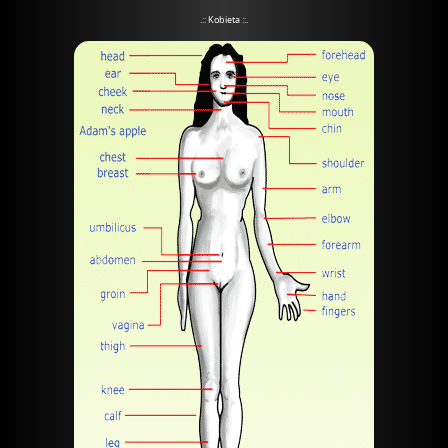
.:: Kobieta ::.