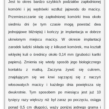
Jest to okres bardzo szybkich podziałów zapłodnionej
komórki i jej wędrówki wzdłuż jajowodu do macicy.
Przemieszczanie się zapłodnionej komórki trwa około
siedmiu dni (w tym czasie mogą powstać dwa
jednojajowe bliźnięta) i kończy je implantacja w dobrze
ukrwionym miejscu macicy. W okresie implantacji
zarodek ludzki składa się z kilkuset komórek, ma kształt
wklęsłej kuli o średnicy około 0,14 mm (grubości kartki
papieru). Zmienia się wtedy sposób jego biologicznego
kontaktu z matką. Zaczyna żywić się cukrem,
znajdującym się we krwi sączącej się z naczyń
włosowatych macicy i każdego dnia powiększa się
dwukrotnie. Tym sposobem po miesiącu jest już 10
tysięcy razy większy niż był zaraz po poczęciu, osiąga
ponad 0,5 cm długości, waży poniżej jednego grama i