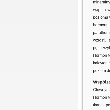
mineraln
wapnia w
poziomu 
hormonu 
parathor
wzrostu 
pęcherzy
Hormon t
kalcyton
poziom do
Współza
Głównym 
Hormon t
tkanek p