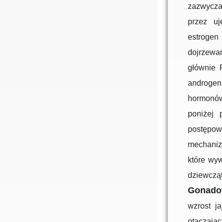
zazwycza
przez uj
estrogen
dojrzewan
głównie 
androgen
hormonów
poniżej
postępow
mechaniz
które wyw
dziewcząt
Gonadot
wzrost j
otaczając