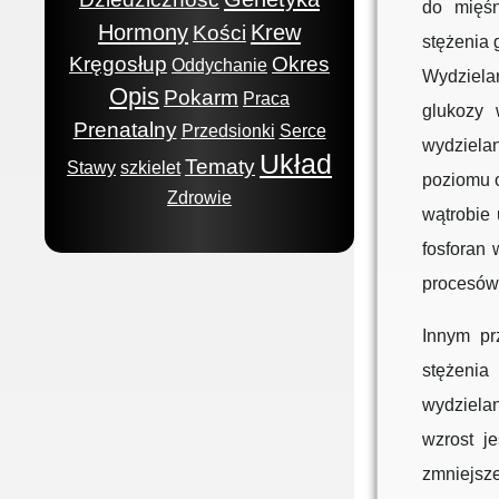
do mięśn
Hormony
Krew
Kości
stężenia 
Kręgosłup
Okres
Oddychanie
Wydzielan
Opis
Pokarm
Praca
glukozy 
Prenatalny
Przedsionki
Serce
wydziela
Układ
Tematy
Stawy
szkielet
poziomu 
Zdrowie
wątrobie 
fosforan 
procesów 
Innym pr
stężenia
wydziela
wzrost j
zmniejsze