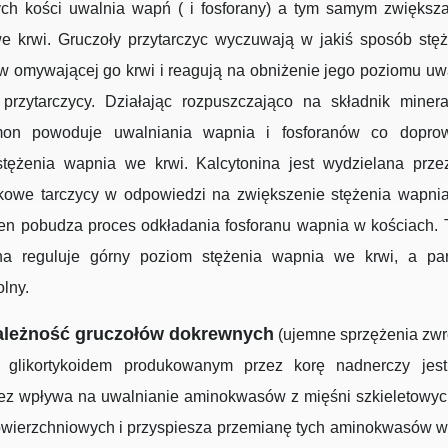
ych kości uwalnia wapń ( i fosforany) a tym samym zwiększa
e krwi. Gruczoły przytarczyc wyczuwają w jakiś sposób stęż
w omywającej go krwi i reagują na obniżenie jego poziomu uw
przytarczycy. Działając rozpuszczająco na składnik minera
mon powoduje uwalniania wapnia i fosforanów co dopro
stężenia wapnia we krwi. Kalcytonina jest wydzielana prze
kowe tarczycy w odpowiedzi na zwiększenie stężenia wapnia
en pobudza proces odkładania fosforanu wapnia w kościach. 
ina reguluje górny poziom stężenia wapnia we krwi, a pa
lny.
leżność gruczołów dokrewnych
(ujemne sprzężenia zwr
glikortykoidem produkowanym przez korę nadnerczy jest 
ez wpływa na uwalnianie aminokwasów z mięśni szkieletowych
owierzchniowych i przyspiesza przemianę tych aminokwasów w 