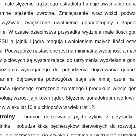
j małe stężenie krążącego estradiolu hamuje uwalnianie gona
emne stężenie zwrotne. Zmniejszenie wrażliwości podw
 wyzwala zwiększone uwolnienie gonadotropiny i zapoc
ie. W czasie dzieciństwa przysadka wydziela małe ilości go
FSH a jajnik i jądra reagują uwolnieniem małych ilości estr
u. Podwzgórze nastawione jest na minimalną wydajność a małe
 płciowych są wystarczające do utrzymania wydzielania gon
 poziomu wymaganego do pobudzenia dojrzewania gonad
aniem dojrzewania podwzgórze staje się mniej czułe na 
mów ujemnego sprzężenia zwrotnego i produkuje więcje gon
ołują wzrost jajników i jąder. Stężenie gonadotropin we krwi
 w wieku lat 10 a u chłopców w wieku lat 12.
roiny
– hormon dojrzewania pęcherzyków z przysadki 
ajnika i pobudza kilka pęcherzyków pierwotnych do rozwoju
e jajo rozmnażają się szybko i zaczynają wydzielać estradi