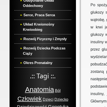
Oddychanie Układ
Po spoży
Oddechowy
glukozy 
Serce, Praca Serca
wątrobę, 
Układ Krwionośny
w krwi j
Krwioobieg
glukozy 
Rozwój Fizyczny i Zmysły
insuliny
Rozwój Dziecka Podczas
przez gl
Ciąży
wydziela
Okres Prenatalny
pobudzać
zostaną 
.:: Tagi ::.
następni
podstawi
Anatomia
Ból
insuliny
Człowiek
Dzieci
Dziecko
Głównym e
Genetyka
Dziedziczność