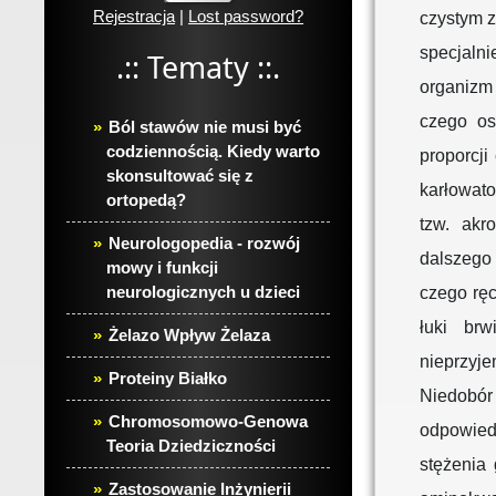
Rejestracja
|
Lost password?
czystym z
specjaln
.:: Tematy ::.
organizm
czego os
Ból stawów nie musi być
codziennością. Kiedy warto
proporcj
skonsultować się z
karłowat
ortopedą?
tzw. akr
Neurologopedia - rozwój
dalszego 
mowy i funkcji
neurologicznych u dzieci
czego ręc
łuki brw
Żelazo Wpływ Żelaza
nieprzyje
Proteiny Białko
Niedobór
Chromosomowo-Genowa
odpowied
Teoria Dziedziczności
stężenia
Zastosowanie Inżynierii