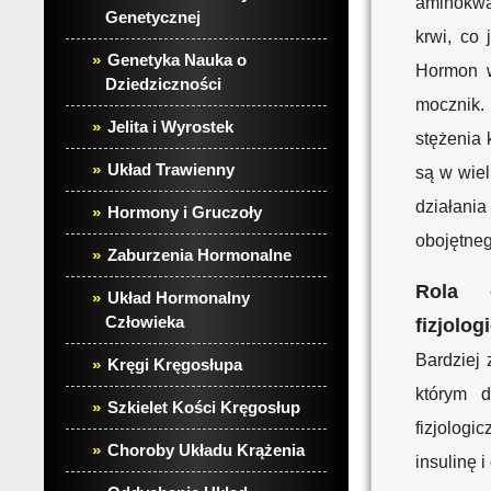
aminokwa
Genetycznej
krwi, co
Genetyka Nauka o
Hormon w
Dziedziczności
mocznik. 
Jelita i Wyrostek
stężenia
Układ Trawienny
są w wiel
działani
Hormony i Gruczoły
obojętneg
Zaburzenia Hormonalne
Rola 
Układ Hormonalny
Człowieka
fizjolo
Bardziej
Kręgi Kręgosłupa
którym d
Szkielet Kości Kręgosłup
fizjolog
Choroby Układu Krążenia
insulinę 