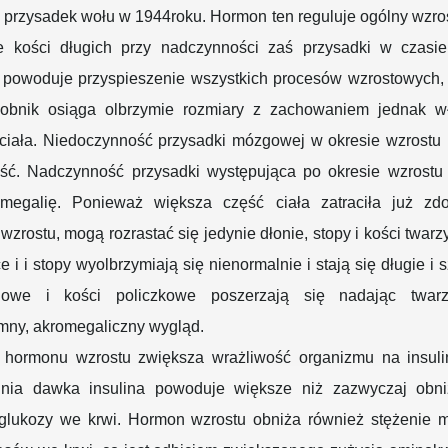
 przysadek wołu w 1944roku. Hormon ten reguluje ogólny wzrost
ie kości długich przy nadczynności zaś przysadki w czasie
 powoduje przyspieszenie wszystkich procesów wzrostowych,
obnik osiąga olbrzymie rozmiary z zachowaniem jednak w
i ciała. Niedoczynność przysadki mózgowej w okresie wzrostu
ość. Nadczynność przysadki występująca po okresie wzrostu
omegalię. Ponieważ większa część ciała zatraciła już zd
wzrostu, mogą rozrastać się jedynie dłonie, stopy i kości twarz
e i i stopy wyolbrzymiają się nienormalnie i stają się długie i s
iowe i kości policzkowe poszerzają się nadając twarz
mny, akromegaliczny wygląd.
 hormonu wzrostu zwiększa wrażliwość organizmu na insuli
nia dawka insulina powoduje większe niż zazwyczaj obni
 glukozy we krwi. Hormon wzrostu obniża również stężenie m