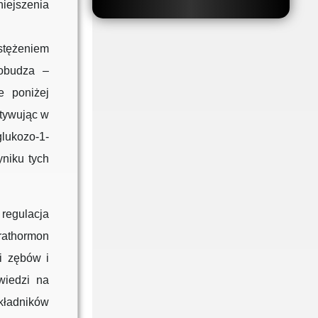
iejszenia
 stężeniem
pobudza –
e poniżej
tywując w
glukozo-1-
yniku tych
regulacja
athormon
i zębów i
wiedzi na
składników