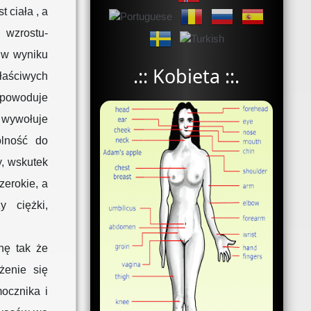
 ciała , a
 wzrostu-
 w wyniku
.:: Kobieta ::.
łaściwych
 powoduje
 wywołuje
olność do
y, wskutek
zerokie, a
y ciężki,
nę tak że
żenie się
ocznika i