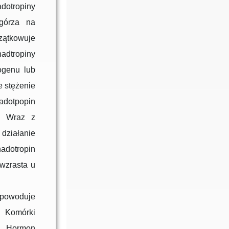
dotropiny
zgórza na
zątkowuje
nadtropiny
ogenu lub
 stężenie
adotpopin
. Wraz z
działanie
adotropin
 wzrasta u
powoduje
. Komórki
ol. Hormon