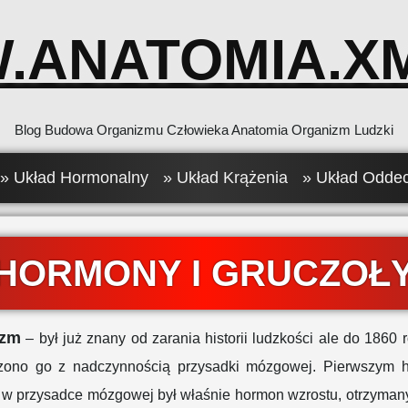
.ANATOMIA.XM
Blog Budowa Organizmu Człowieka Anatomia Organizm Ludzki
» Układ Hormonalny
» Układ Krążenia
» Układ Odde
HORMONY I GRUCZOŁ
yzm
– był już znany od zarania historii ludzkości ale do 1860 
rzono go z nadczynnością przysadki mózgowej. Pierwszym
 w przysadce mózgowej był właśnie hormon wzrostu, otrzymany