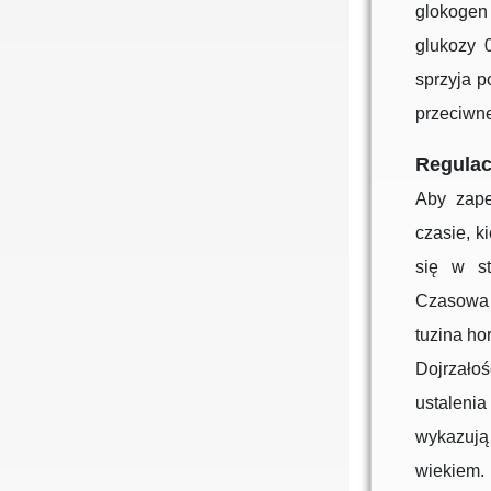
glokogen
glukozy 
sprzyja p
przeciwne
Regulac
Aby zape
czasie, k
się w st
Czasowa 
tuzina ho
Dojrzało
ustalen
wykazują
wiekiem.