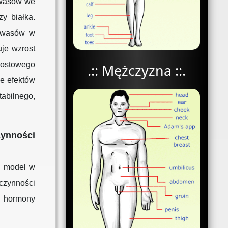
kwasów we
y białka.
okwasów w
uje wzrost
rostowego
.:: Mężczyzna ::.
le efektów
bilnego,
nności
i model w
czynności
a hormony