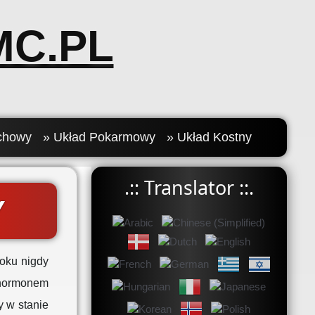
C.PL
chowy
» Układ Pokarmowy
» Układ Kostny
.:: Translator ::.
Y
roku nigdy
 hormonem
 w stanie