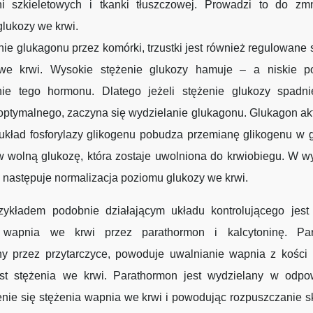
i szkieletowych i tkanki tłuszczowej. Prowadzi to do zmn
glukozy we krwi.
ie glukagonu przez komórki, trzustki jest również regulowane
we krwi. Wysokie stężenie glukozy hamuje – a niskie 
nie tego hormonu. Dlatego jeżeli stężenie glukozy spadni
optymalnego, zaczyna się wydzielanie glukagonu. Glukagon ak
układ fosforylazy glikogenu pobudza przemianę glikogenu w 
w wolną glukozę, która zostaje uwolniona do krwiobiegu. W w
następuje normalizacja poziomu glukozy we krwi.
zykładem podobnie działającym układu kontrolującego jest 
 wapnia we krwi przez parathormon i kalcytoninę. Par
ny przez przytarczyce, powoduje uwalnianie wapnia z kości 
est stężenia we krwi. Parathormon jest wydzielany w odpo
nie się stężenia wapnia we krwi i powodując rozpuszczanie 