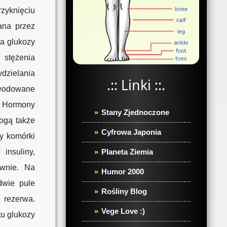
zyknięciu
ana przez
ia glukozy
 stężenia
dzielania
.:: Linki ::.
owodowane
. Hormony
Stany Zjednoczone
ogą także
Cyfrowa Japonia
y komórki
Planeta Ziemia
insuliny,
ownie. Na
Humor 2000
dwie pule
Rośliny Blog
 rezerwa.
Vege Love :)
tu glukozy