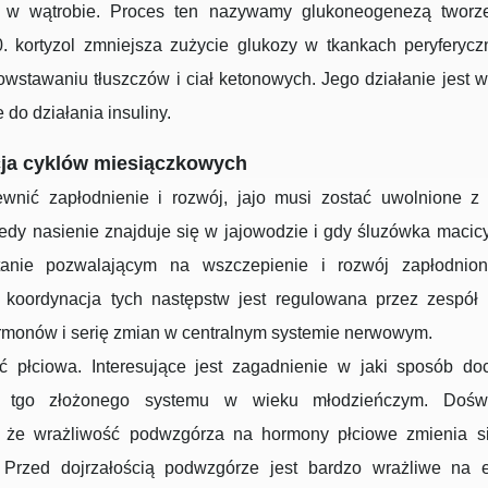
 w wątrobie. Proces ten nazywamy glukoneogenezą tworz
0. kortyzol zmniejsza zużycie glukozy w tkankach peryferycz
owstawaniu tłuszczów i ciał ketonowych. Jego działanie jest 
 do działania insuliny.
ja cyklów miesiączkowych
wnić zapłodnienie i rozwój, jajo musi zostać uwolnione z 
iedy nasienie znajduje się w jajowodzie i gdy śluzówka macic
anie pozwalającym na wszczepienie i rozwój zapłodnion
koordynacja tych następstw jest regulowana przez zespół 
rmonów i serię zmian w centralnym systemie nerwowym.
ść płciowa. Interesujące jest zagadnienie w jaki sposób do
ia tgo złożonego systemu w wieku młodzieńczym. Doświ
 że wrażliwość podwzgórza na hormony płciowe zmienia s
 Przed dojrzałością podwzgórze jest bardzo wrażliwe na es