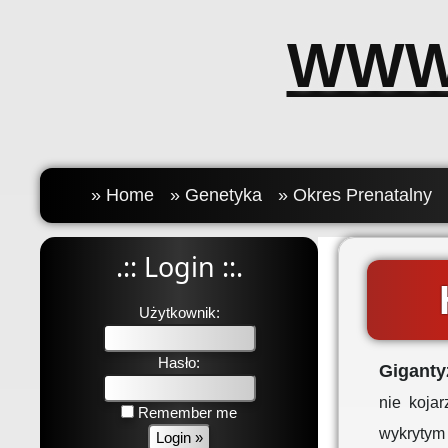
WWW
» Home
» Genetyka
» Okres Prenatalny
.:: Login ::.
Użytkownik:
Hasło:
Gigant
nie koja
Remember me
wykrytym