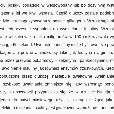
ciu posiłku bogatego w węglowodany lub po dożylnym wstr
stężenie jej we krwi wzrasta. Część glukozy zostaje podebr
gdzie jest magazynowana w postaci glikogenu. Wzrost stężen
est jednocześnie sygnałem do wydzielania insuliny. Wzrost
we krwi zaledwie o kilka miligramów w 100 cm3 wyzwala wy
 w ciągu 60 sekund. Uwolnienie insuliny może być również sp
ukagon ale pewne aminokwasy takie jak leucyna i arginina
ne przez przewód pokarmowy – sekretyna i pankreozymina- m
 uwolnienie insuliny jak również enzymów trzustkowych. Kied
pobudzone przez glukozę, następuje gwałtowne uwalnianie 
e szybkość uwalniania zmniejsza się, aby wzrosnąć pon
e tych obserwacji przypuszcza się, że w trzustce istnieją 
, jedna do natychmiastowego użycia, a druga służąca jako
fektem działania insuliny jest gwałtowne wzmożenie transpor