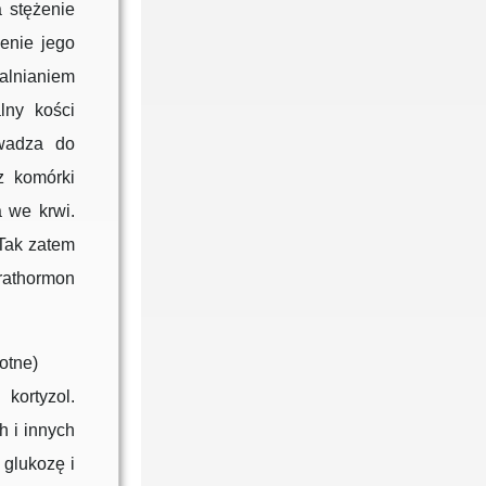
 stężenie
enie jego
alnianiem
lny kości
wadza do
z komórki
 we krwi.
Tak zatem
rathormon
otne)
kortyzol.
 i innych
glukozę i