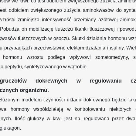
sów we krwi, co jest odbiciem zwiększonego zużycia amino
 jest odbiciem zwiększonego zużycia aminokwasów do syntez
zrostu zmniejsza intensywność przemiany azotowej amin
Pobudza on mobilizację tłuszczu tkanki tłuszczowej i powod
 kwasów tłuszczowych w osoczu. Skutki działania hormonu wz
u przypadkach przeciwstawne efektom działania insuliny. Wie
a hormonu wzrostu podlega wpływowi somatomedyny, sta
o peptydu, syntetyzowanego w wątrobie.
gruczołów dokrewnych w regulowaniu czy
gicznych organizmu.
 złożonym modelem czynności układu dokrewnego będzie tak
wa hormony współdziałają w kontrolowaniu niektórych 
icznych. Ilość glukozy w krwi jest np. regulowana przez dw
i glukagon.