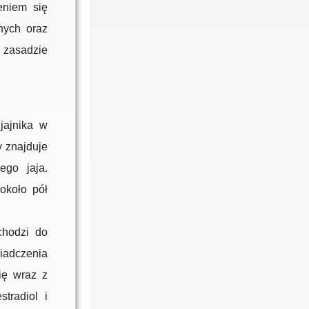
eniem się
nych oraz
w zasadzie
jajnika w
y znajduje
ego jaja.
około pół
chodzi do
adczenia
ię wraz z
tradiol i