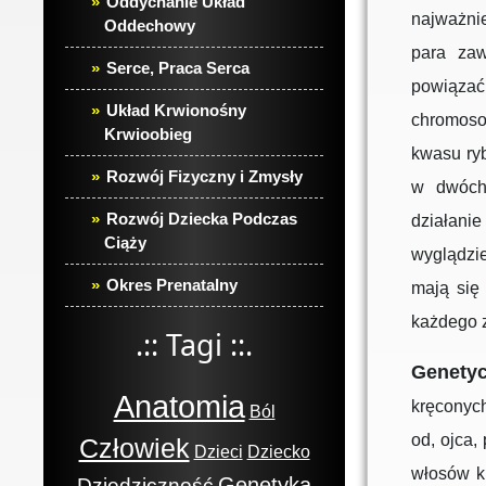
Oddychanie Układ
najważni
Oddechowy
para zaw
Serce, Praca Serca
powiąza
Układ Krwionośny
chromos
Krwioobieg
kwasu ryb
Rozwój Fizyczny i Zmysły
w dwóch 
Rozwój Dziecka Podczas
działanie
Ciąży
wyglądzie
Okres Prenatalny
mają się
każdego z
.:: Tagi ::.
Genety
Anatomia
kręconyc
Ból
od, ojca
Człowiek
Dzieci
Dziecko
włosów k
Genetyka
Dziedziczność