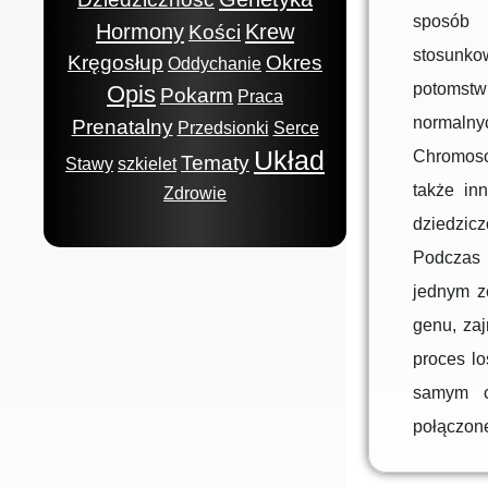
sposób 
Hormony
Krew
Kości
stosunko
Kręgosłup
Okres
Oddychanie
potomstwi
Opis
Pokarm
Praca
normaln
Prenatalny
Przedsionki
Serce
Układ
Chromoso
Tematy
Stawy
szkielet
także in
Zdrowie
dziedzic
Podczas 
jednym z
genu, za
proces l
samym ch
połączone