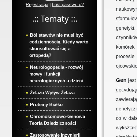
Rejestracja
|
Lost password?
naukowym
.:: Tematy ::.
sformułow
genetyki,
Ból stawów nie musi być
czynnikó
codziennością. Kiedy warto
komórek 
skonsultować się z
ortopedą?
procesie
ojcowskic
Neurologopedia - rozwój
mowy i funkcji
Gen
jest
neurologicznych u dzieci
decydują
Żelazo Wpływ Żelaza
zawieraj
Proteiny Białko
genetycz
Chromosomowo-Genowa
co w dal
Teoria Dziedziczności
wykształ
Zastosowanie Inżynierii