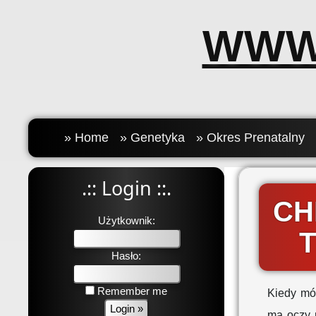
WWW
» Home
» Genetyka
» Okres Prenatalny
.:: Login ::.
CH
Użytkownik:
T
Hasło:
Remember me
Kiedy mó
ma oczy 