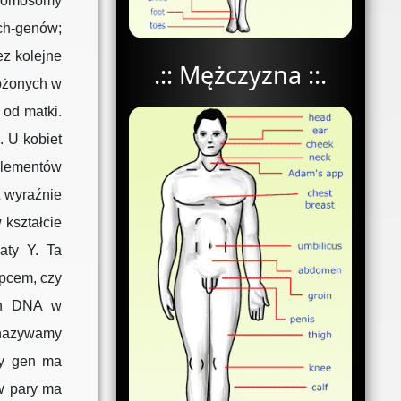
hromosomy
ch-genów;
z kolejne
.:: Mężczyzna ::.
ożonych w
 od matki.
. U kobiet
elementów
t wyraźnie
kształcie
aty Y. Ta
opcem, czy
ach DNA w
nazywamy
dy gen ma
w pary ma