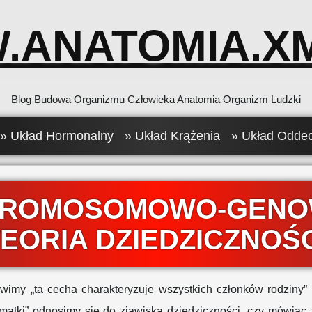
.ANATOMIA.XM
Blog Budowa Organizmu Człowieka Anatomia Organizm Ludzki
» Układ Hormonalny
» Układ Krążenia
» Układ Odde
ROMOSOMOWO-GEN
EORIA DZIEDZICZNOŚ
wimy „ta cecha charakteryzuje wszystkich członków rodziny” 
matki” odnosimy się do zjawiska dziedziczności, czy mówiąc