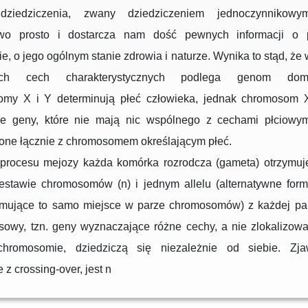
dziedziczenia, zwany dziedziczeniem jednoczynnikowym
wo prosto i dostarcza nam dość pewnych informacji o 
e, o jego ogólnym stanie zdrowia i naturze. Wynika to stąd, że
ych cech charakterystycznych podlega genom domi
my X i Y determinują płeć człowieka, jednak chromosom 
ne geny, które nie mają nic wspólnego z cechami płciowym
zone łącznie z chromosomem określającym płeć.
procesu mejozy każda komórka rozrodcza (gameta) otrzymuje
estawie chromosomów (n) i jednym allelu (alternatywne for
jmujące to samo miejsce w parze chromosomów) z każdej pary
osowy, tzn. geny wyznaczające różne cechy, a nie zlokalizow
romosomie, dziedziczą się niezależnie od siebie. Zja
 z crossing-over, jest n