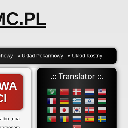
C.PL
chowy
» Układ Pokarmowy
» Układ Kostny
.:: Translator ::.
OWA
CI
albo „ona
 żargonem