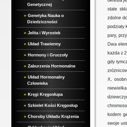
określa 
Genetycznej
stałe sk
Genetyka Nauka o
zdolne d
Dziedziczności
podziały
Jelita i Wyrostek
pary, prz
Układ Trawienny
Dwa eleme
każda z 
Hormony i Gruczoły
gdy tymcz
Zaburzenia Hormonalne
zróżnico
Układ Hormonalny
X, osobn
Człowieka
niewielka
Kręgi Kręgosłupa
dziewczy
Szkielet Kości Kręgosłup
chromoso
kodem ge
Choroby Układu Krążenia
swoje us