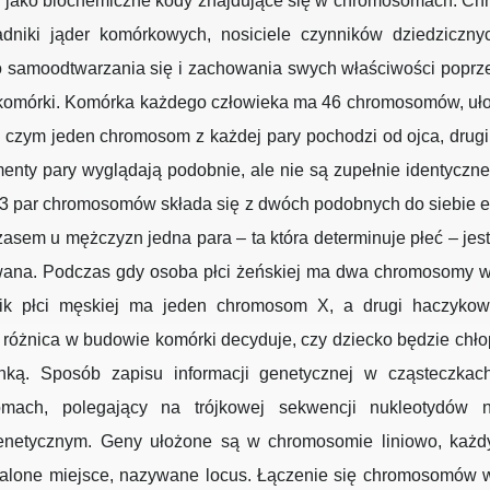
je jako biochemiczne kody znajdujące się w chromosomach. C
ładniki jąder komórkowych, nosiciele czynników dziedziczny
o samoodtwarzania się i zachowania swych właściwości poprze
 komórki. Komórka każdego człowieka ma 46 chromosomów, uł
y czym jeden chromosom z każdej pary pochodzi od ojca, drugi
nty pary wyglądają podobnie, ale nie są zupełnie identyczne
23 par chromosomów składa się z dwóch podobnych do siebie 
asem u mężczyzn jedna para – ta która determinuje płeć – jes
wana. Podczas gdy osoba płci żeńskiej ma dwa chromosomy w 
ik płci męskiej ma jeden chromosom X, a drugi haczykow
 różnica w budowie komórki decyduje, czy dziecko będzie chł
nką. Sposób zapisu informacji genetycznej w cząsteczk
mach, polegający na trójkowej sekwencji nukleotydów 
netycznym. Geny ułożone są w chromosomie liniowo, każ
talone miejsce, nazywane locus. Łączenie się chromosomów 