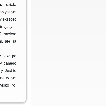
, działa
przyszłym
 większość
nującym.
X zawiera
i, ale są
 tylko po
my danego
. Jest to
ane w tym
wisko to,