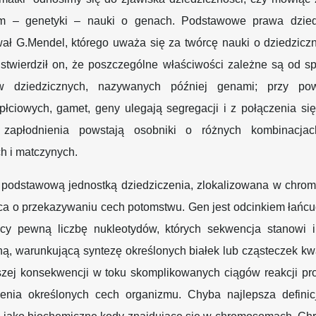
 – genetyki – nauki o genach. Podstawowe prawa dzied
ał G.Mendel, którego uważa się za twórcę nauki o dziedziczn
 stwierdził on, że poszczególne właściwości zależne są od s
w dziedzicznych, nazywanych później genami; przy pow
płciowych, gamet, geny ulegają segregacji i z połączenia si
 zapłodnienia powstają osobniki o różnych kombinacja
h i matczynych.
 podstawową jednostką dziedziczenia, zlokalizowana w chro
ca o przekazywaniu cech potomstwu. Gen jest odcinkiem łańc
ący pewną liczbę nukleotydów, których sekwencja stanowi i
ną, warunkującą syntezę określonych białek lub cząsteczek k
szej konsekwencji w toku skomplikowanych ciągów reakcji pr
cenia określonych cech organizmu. Chyba najlepsza defini