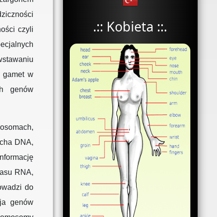
ziczności
.:: Kobieta ::.
ości czyli
pecjalnych
stawaniu
ę gamet w
ch genów
mosomach,
ucha DNA,
nformację
wasu RNA,
owadzi do
cja genów