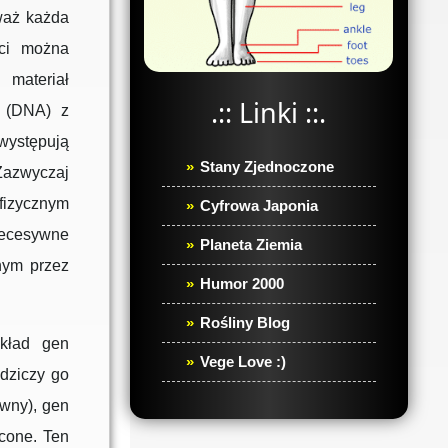
waż każda
ści można
materiał
.:: Linki ::.
 (DNA) z
 występują
Stany Zjednoczone
Zazwyczaj
 fizycznym
Cyfrowa Japonia
 recesywne
Planeta Ziemia
nym przez
Humor 2000
Rośliny Blog
kład gen
Vege Love :)
dziczy go
wny), gen
cone. Ten