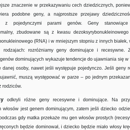
ejsze znaczenie w przekazywaniu cech dziedzicznych, ponie
iera podobne geny, a najprostsze przejawy dziedziczno
ć z pojedynczymi parami genów. Geny stanowiące 
omalny, zbudowane są z kwasu dezoksyrybonukleinowego
onukleinowego (RNA) i w mniejszym stopniu z innych białek,
rodzajach: rozróżniamy geny dominujące i recesywne. 
 genów dominujących wykazuje tendencje do ujawniania się w
 danej osoby, nawet jeśli występuje pojedynczo. Jeśli geny
 ujawnić, muszą występować w parze – po jednym przekaza
 rodziców.
cy
odkryli różne geny recesywne i dominujące. Na przy
h włosów jest genem dominującym, zatem jeśli dziecko odzie
, podczas gdy matka przekaże mu gen włosów prostych (recesy
ręconych będzie dominował, i dziecko będzie miało włosy krę