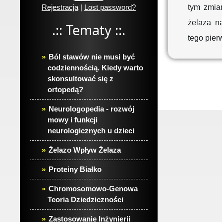
Rejestracja
|
Lost password?
tym zmia
żelaza n
.:: Tematy ::.
tego pier
Ból stawów nie musi być
codziennością. Kiedy warto
skonsultować się z
ortopedą?
Neurologopedia - rozwój
mowy i funkcji
neurologicznych u dzieci
Żelazo Wpływ Żelaza
Proteiny Białko
Chromosomowo-Genowa
Teoria Dziedziczności
Zastosowanie Inżynierii