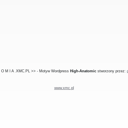
T O M I A .XMC.PL >> - Motyw Wordpress
High-Anatomic
stworzony przez:
www.xmc.pl