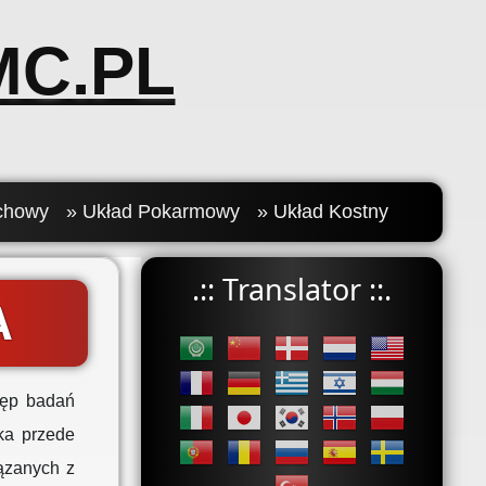
C.PL
chowy
» Układ Pokarmowy
» Układ Kostny
.:: Translator ::.
A
tęp badań
ka przede
ązanych z