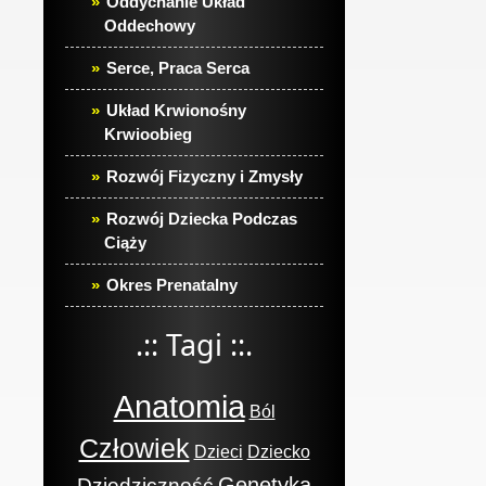
Oddychanie Układ
Oddechowy
Serce, Praca Serca
Układ Krwionośny
Krwioobieg
Rozwój Fizyczny i Zmysły
Rozwój Dziecka Podczas
Ciąży
Okres Prenatalny
.:: Tagi ::.
Anatomia
Ból
Człowiek
Dzieci
Dziecko
Genetyka
Dziedziczność