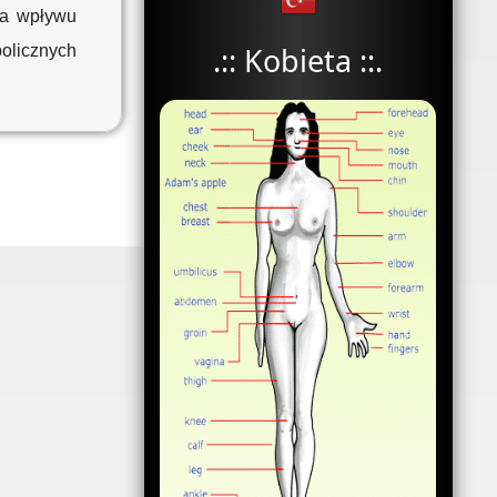
ia wpływu
.:: Kobieta ::.
olicznych