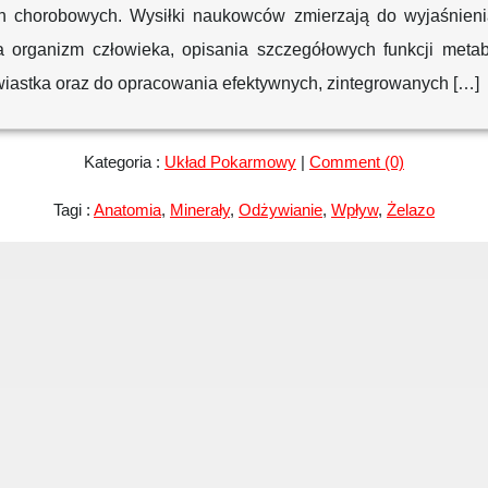
n chorobowych. Wysiłki naukowców zmierzają do wyjaśnien
a organizm człowieka, opisania szczegółowych funkcji metab
wiastka oraz do opracowania efektywnych, zintegrowanych […]
Kategoria :
Układ Pokarmowy
|
Comment (0)
Tagi :
Anatomia
,
Minerały
,
Odżywianie
,
Wpływ
,
Żelazo