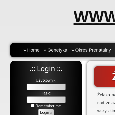
WWW
» Home
» Genetyka
» Okres Prenatalny
.:: Login ::.
Użytkownik:
Hasło:
Żelazo n
nad żela
Remember me
wszystki