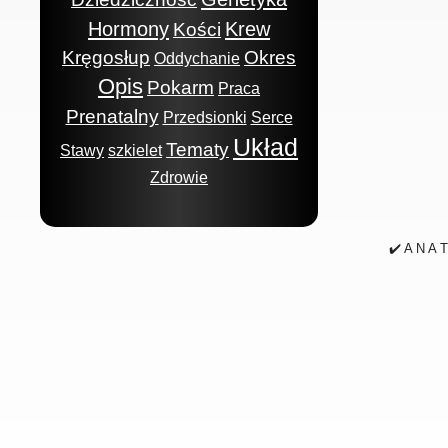
Hormony
Krew
Kości
Kręgosłup
Okres
Oddychanie
Opis
Pokarm
Praca
Prenatalny
Przedsionki
Serce
Układ
Tematy
Stawy
szkielet
Zdrowie
✔️ A N A 