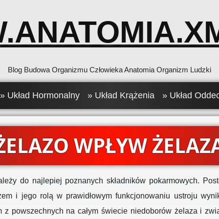
.ANATOMIA.XM
Blog Budowa Organizmu Człowieka Anatomia Organizm Ludzki
» Układ Hormonalny
» Układ Krążenia
» Układ Odde
ŻELAZO WPŁYW ŻELAZ
ależy do najlepiej poznanych składników pokarmowych. Pos
zem i jego rolą w prawidłowym funkcjonowaniu ustroju wyni
m z powszechnych na całym świecie niedoborów żelaza i zwi