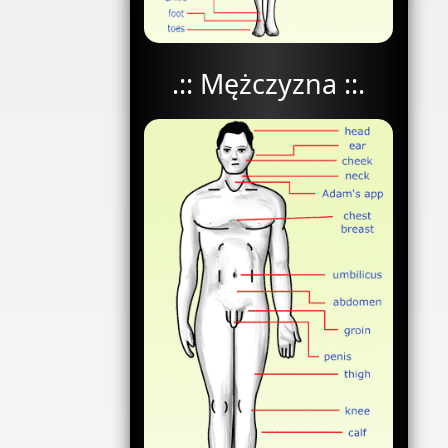
.:: Mężczyzna ::.