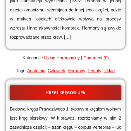
jako substancja wydzielana przez komórki w jednej
części organizmu, wędrująca do innej jego części, gdzie
w małych ilościach efektownie wpływa na procesy
wzrostu i inne aktywności komórek. Hormony są zwykle
rozprowadzane przez krew, […]
Kategoria :
Układ Hormonalny
|
Comment (0)
Tagi :
Anatomia
,
Człowiek
,
Hormony
,
Tematy
,
Układ
KRĘGI KRĘGOSŁUPA
Budowa Kręgu Prawdziwego 1. typowym kręgiem wolnym
jest kręg piersiowy. W k.prawdz. rozróżniamy w nim 2
zasadnicze części: – trzon kręgu – corpus vertebrae – łuk