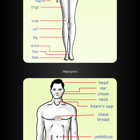
.:: Mężczyzna ::.