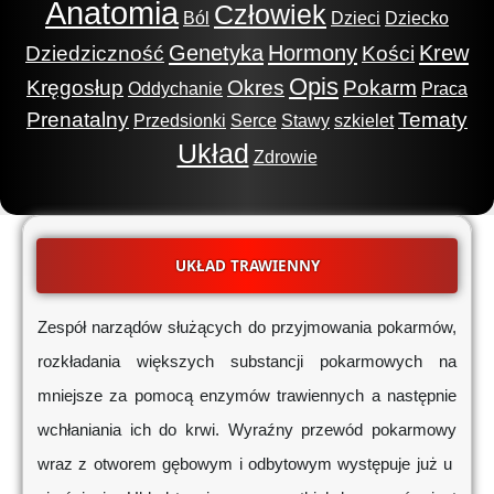
Anatomia
Człowiek
Ból
Dzieci
Dziecko
Genetyka
Hormony
Krew
Dziedziczność
Kości
Opis
Kręgosłup
Okres
Pokarm
Oddychanie
Praca
Prenatalny
Tematy
Przedsionki
Serce
Stawy
szkielet
Układ
Zdrowie
UKŁAD TRAWIENNY
Zespół narządów służących do przyjmowania pokarmów,
rozkładania większych substancji pokarmowych na
mniejsze za pomocą enzymów trawiennych a następnie
wchłaniania ich do krwi. Wyraźny przewód pokarmowy
wraz z otworem gębowym i odbytowym występuje już u