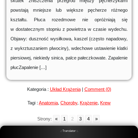
skutek zniszczenia przegród między pęcherzykami
powstają mniejsze lub większe pęcherze różnego
kształtu. Płuca rozedmowe nie opróżniają się
w dostatecznym stopniu z powietrza w czasie wydechu.
Objawy: duszność wysiłkowa, kaszel (często napadowy,
z wykrztuszaniem plwociny), wdechowe ustawienie klatki
piersiowej, niekiedy sinica, palce pałeczkowate. Zapalenie
płucZapalenie […]
Kategoria :
Układ Krążenia
|
Comment (0)
Tagi :
Anatomia
,
Choroby
,
Krążenie
,
Krew
Strony:
«
1
2
3
4
»
.:: Translator ::.