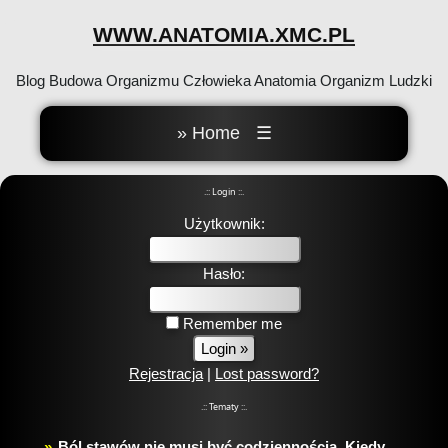
WWW.ANATOMIA.XMC.PL
Blog Budowa Organizmu Człowieka Anatomia Organizm Ludzki
» Home
☰
.:: Login ::.
Użytkownik:
Hasło:
Remember me
Rejestracja
|
Lost password?
.:: Tematy ::.
Ból stawów nie musi być codziennością. Kiedy