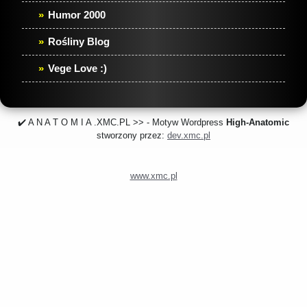
Humor 2000
Rośliny Blog
Vege Love :)
✔️ A N A T O M I A .XMC.PL >> - Motyw Wordpress
High-Anatomic
stworzony przez:
dev.xmc.pl
www.xmc.pl